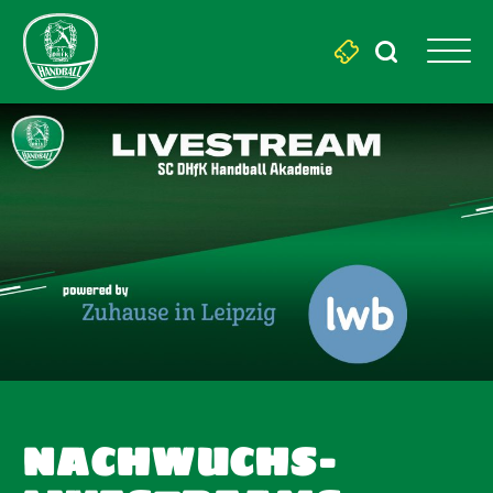
Search
for:
NACHWUCHS-