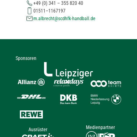
+49 (0) 341 – 355 820 40
01511–1167197
m.albrecht@scdhfk-handball.de
Sponsoren
Medienpartner
Ausrüster