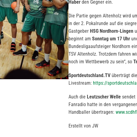
Haber
den Gegner ein.
Die Partie gegen Altenholz wird 
in der 2. Pokalrunde auf die sieg
Gastgeber
HSG Nordhorn-Lingen
u
beginnt am
Sonntag um 17 Uhr
und
Bundesligaaufsteiger Nordhorn ein 
TSV Altenholz. Trotzdem fahren w
noch im Wettbewerb zu sein“, so
T
Sportdeutschland.TV
überträgt di
Livestream:
https://sportdeutschla
Auch die
Leutzscher Welle
sendet 
Fanradio hatte in den vergangenen
Handballer übertragen:
www.scdhfk
Erstellt von JW