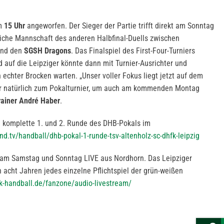
um
15 Uhr
angeworfen. Der Sieger der Partie trifft direkt am Sonntag
reiche Mannschaft des anderen Halbfinal-Duells zwischen
nd den
SGSH Dragons
. Das Finalspiel des First-Four-Turniers
 auf die Leipziger könnte dann mit Turnier-Ausrichter und
echter Brocken warten. „Unser voller Fokus liegt jetzt auf dem
ir natürlich zum Pokalturnier, um auch am kommenden Montag
rainer André Haber
.
e komplette 1. und 2. Runde des DHB-Pokals im
nd.tv/handball/dhb-pokal-1-runde-tsv-altenholz-sc-dhfk-leipzig
am Samstag und Sonntag LIVE aus Nordhorn. Das Leipziger
 acht Jahren jedes einzelne Pflichtspiel der grün-weißen
-handball.de/fanzone/audio-livestream/