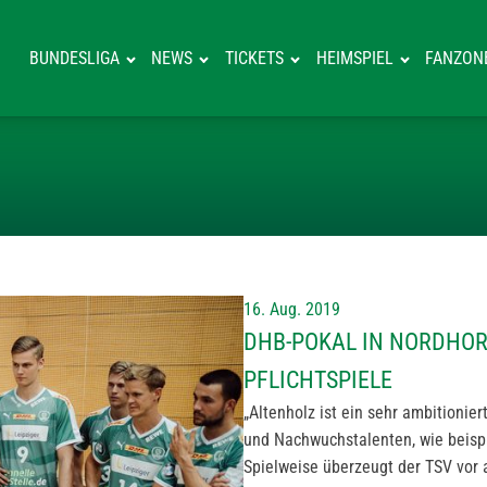
BUNDESLIGA
NEWS
TICKETS
HEIMSPIEL
FANZON
DHB-POKAL IN N
16. Aug. 2019
DHB-POKAL IN NORDHORN
PFLICHTSPIELE
„Altenholz ist ein sehr ambitionier
und Nachwuchstalenten, wie beispi
Spielweise überzeugt der TSV vor 