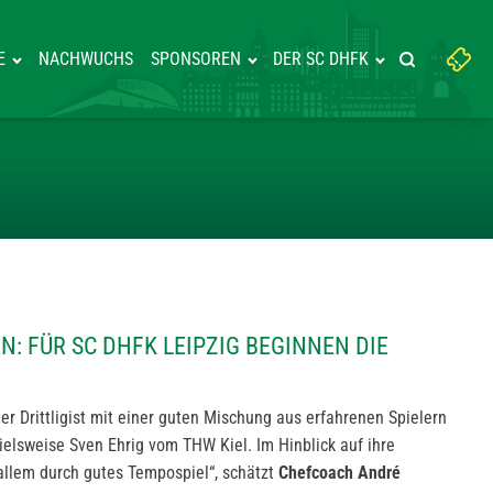
Suchbegriff
E
NACHWUCHS
SPONSOREN
DER SC DHFK
Suche starte
eingeben:
ORDHORN: FÜR SC DHFK LEIPZI
: FÜR SC DHFK LEIPZIG BEGINNEN DIE
ter Drittligist mit einer guten Mischung aus erfahrenen Spielern
elsweise Sven Ehrig vom THW Kiel. Im Hinblick auf ihre
allem durch gutes Tempospiel“, schätzt
Chefcoach André