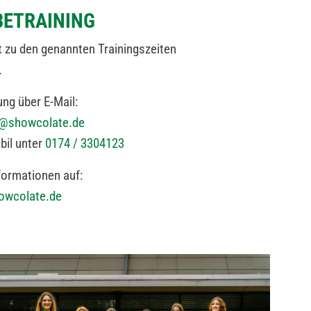
BETRAINING
t zu den genannten Trainingszeiten
.
ng über E-Mail:
t@showcolate.de
bil unter
0174 / 3304123
formationen auf:
owcolate.de