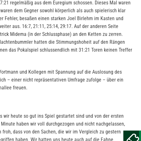
 27:21 regelmäßig aus dem Euregium schossen. Dieses Mal waren
 waren dem Gegner sowohl körperlich als auch spielerisch klar
er Fehler, besaßen einen starken Joel Birlehm im Kasten und
iter aus. 16:7, 21:11, 25:14, 29:17. Auf der anderen Seite
rick Midema (in der Schlussphase) an den Ketten zu zerren.
chlachtenbummler hatten die Stimmungshoheit auf den Rängen
n das Pokalspiel schlussendlich mit 31:21 Toren keinen Treffer
s Vortmann und Kollegen mit Spannung auf die Auslosung des
sich – einer nicht repräsentativen Umfrage zufolge – über ein
nallee freuen.
ss wir heute so gut ins Spiel gestartet sind und von der ersten
. Minute haben wir voll durchgezogen und nicht nachgelassen,
n froh, dass von den Sachen, die wir im Vergleich zu gestern
egriffen haben. Wir hatten uns heute auch auf die Fahne