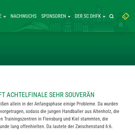
Suchbegriff
E
NACHWUCHS
SPONSOREN
DER SC DHFK
Suche starte
eingeben:
IG SCHAFFT ACHTELFINALE SEH
FFT ACHTELFINALE SEHR SOUVERÄN
ßen allein in der Anfangsphase einige Probleme. Da wurden
 vorgetragen, sodass die jungen Handballer aus Altenholz, die
 Trainingszentren in Flensburg und Kiel stammten, die
unde lang offenhielten. Da lautete der Zwischenstand 6:6.