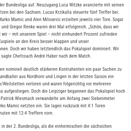
der Bundesliga auf. Neuzugang Luca Witzke avancierte mit seinen
zen bei den Sachsen. Lucas Krzikalla steuerte fünf Treffer bei.
Marko Mamic und Alen Milosevic erzielten jeweils vier Tore. Sogar
 und Gregor Renke waren drei Mal erfolgreich. „Schön, dass wir
wir – mit unserem Spiel – nicht einhundert Prozent zufrieden
Zuspiele an den Kreis besser klappen und unser
nen. Doch wir haben letztendlich das Pokalspiel dominiert. Wir
!“ sagte Chefcoach André Haber nach dem Match.
en nominell deutlich stärkeren Kontrahenten ein paar Sachen zu
andballer aus Nordhorn und Lingen in der letzten Saison ein
/Weilstetten verloren und waren folgerichtig vor mehreren
ga aufgestiegen. Doch die Leipziger begannen das Pokalspiel hoch
e Patrick Wiesmach verwandelte am Anfang zwei Siebenmeter
ko Mamic netzten ein. Sie lagen ruckzuck mit 4:1 Toren
ten mit 12:4 Treffern vorn.
in der 2. Bundesliga, als die einheimischen die sächsichen