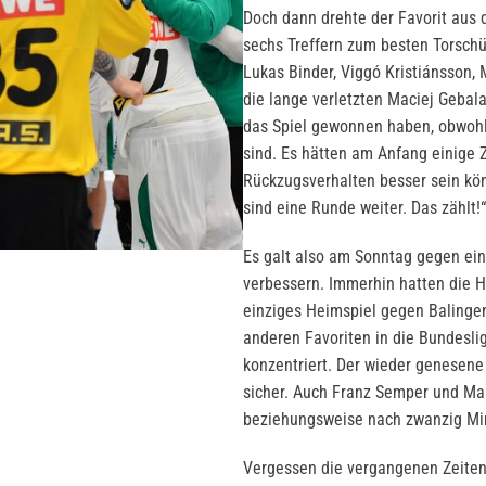
Doch dann drehte der Favorit aus 
sechs Treffern zum besten Torschüt
Lukas Binder, Viggó Kristiánsson, 
die lange verletzten Maciej Gebala
das Spiel gewonnen haben, obwohl 
sind. Es hätten am Anfang einige 
Rückzugsverhalten besser sein kön
sind eine Runde weiter. Das zählt
Es galt also am Sonntag gegen ein
verbessern. Immerhin hatten die H
einziges Heimspiel gegen Balingen
anderen Favoriten in die Bundesli
konzentriert. Der wieder genesen
sicher. Auch Franz Semper und Mar
beziehungsweise nach zwanzig Minu
Vergessen die vergangenen Zeiten 