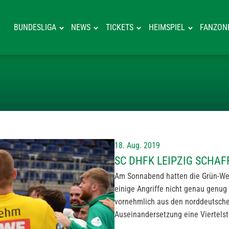
BUNDESLIGA
NEWS
TICKETS
HEIMSPIEL
FANZON
SC DHFK LEIPZ
18. Aug. 2019
SC DHFK LEIPZIG SCHA
Am Sonnabend hatten die Grün-Wei
einige Angriffe nicht genau genug
vornehmlich aus den norddeutschen
Auseinandersetzung eine Viertelst