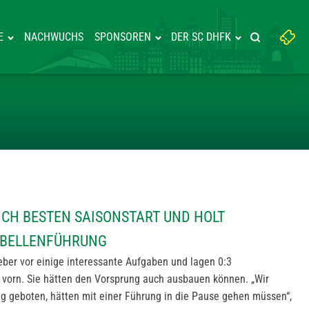
Suchbegriff
E
NACHWUCHS
SPONSOREN
DER SC DHFK
Suche starte
eingeben:
EITETE SICH BESTEN SAISONST
ICH BESTEN SAISONSTART UND HOLT
ABELLENFÜHRUNG
geber vor einige interessante Aufgaben und lagen 0:3
 vorn. Sie hätten den Vorsprung auch ausbauen können. „Wir
ung geboten, hätten mit einer Führung in die Pause gehen müssen“,