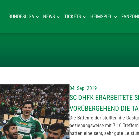
BUNDESLIGA
NEWS
TICKETS
HEIMSPIEL
FANZON
SC DHFK ERARB
04. Sep. 2019
SC DHFK ERARBEITETE S
VORÜBERGEHEND DIE T
Die Bittenfelder stellten die Gast
beziehungsweise mit 7:10 Treffern
hatten eine sehr, sehr gute Leist