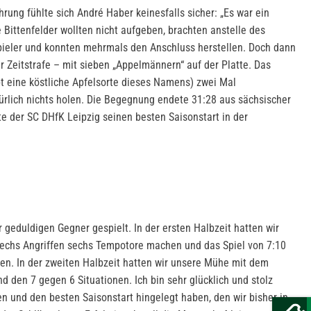
hrung fühlte sich André Haber keinesfalls sicher: „Es war ein
e Bittenfelder wollten nicht aufgeben, brachten anstelle des
pieler und konnten mehrmals den Anschluss herstellen. Doch dann
r Zeitstrafe – mit sieben „Appelmännern“ auf der Platte. Das
bt eine köstliche Apfelsorte dieses Namens) zwei Mal
türlich nichts holen. Die Begegnung endete 31:28 aus sächsischer
te der SC DHfK Leipzig seinen besten Saisonstart in der
 geduldigen Gegner gespielt. In der ersten Halbzeit hatten wir
sechs Angriffen sechs Tempotore machen und das Spiel von 7:10
en. In der zweiten Halbzeit hatten wir unsere Mühe mit dem
nd den 7 gegen 6 Situationen. Ich bin sehr glücklich und stolz
n und den besten Saisonstart hingelegt haben, den wir bisher in