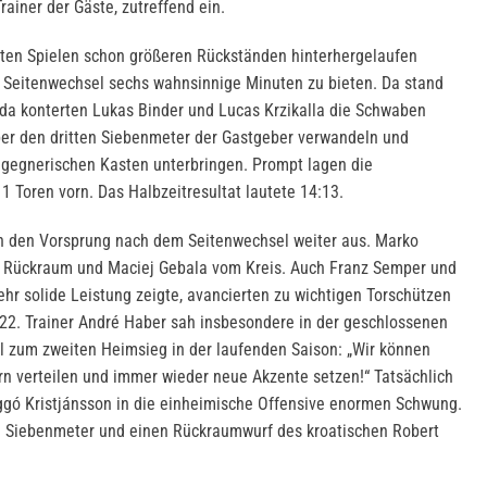
rainer der Gäste, zutreffend ein.
tzten Spielen schon größeren Rückständen hinterhergelaufen
m Seitenwechsel sechs wahnsinnige Minuten zu bieten. Da stand
 da konterten Lukas Binder und Lucas Krzikalla die Schwaben
ber den dritten Siebenmeter der Gastgeber verwandeln und
 gegnerischen Kasten unterbringen. Prompt lagen die
 Toren vorn. Das Halbzeitresultat lautete 14:13.
n den Vorsprung nach dem Seitenwechsel weiter aus. Marko
 Rückraum und Maciej Gebala vom Kreis. Auch Franz Semper und
hr solide Leistung zeigte, avancierten zu wichtigen Torschützen
6:22. Trainer André Haber sah insbesondere in der geschlossenen
l zum zweiten Heimsieg in der laufenden Saison: „Wir können
rn verteilen und immer wieder neue Akzente setzen!“ Tatsächlich
ggó Kristjánsson in die einheimische Offensive enormen Schwung.
n Siebenmeter und einen Rückraumwurf des kroatischen Robert