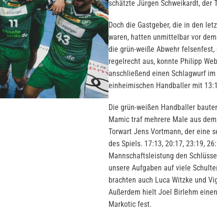
schätzte Jürgen Schweikardt, der T
Doch die Gastgeber, die in den le
waren, hatten unmittelbar vor de
die grün-weiße Abwehr felsenfest,
regelrecht aus, konnte Philipp We
anschließend einen Schlagwurf im
einheimischen Handballer mit 13:11
Die grün-weißen Handballer baute
Mamic traf mehrere Male aus dem
Torwart Jens Vortmann, der eine se
des Spiels. 17:13, 20:17, 23:19, 2
Mannschaftsleistung den Schlüsse
unsere Aufgaben auf viele Schulte
brachten auch Luca Witzke und Vi
Außerdem hielt Joel Birlehm eine
Markotic fest.