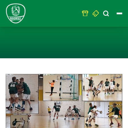
Search
for:
D2: ALLER ANF