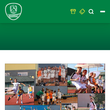
Search
for:
E1: VORBEREIT