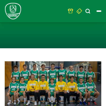
Search
for:
MJC – U15 STAR