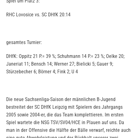
Spiel um Platz 3:
RHC Lovosice vs. SC DHfK 20:14
gesamtes Turnier:
DHfK: Oppitz 21 P.= 39 %; Schuhmann 14 P.= 23 %; Oelke 20;
Janeriat 11; Bensch 14; Werner 27; Bielicki 5; Gauer 9;
Stürzebecher 6; Börner 4; Fink 2; U 4
Die neue Sachsenliga-Saison der männlichen B-Jugend
bestreitet der SC DHfK Leipzig mit Spielern des Jahrgangs
2005 sowie 2004-er, die das Team komplettieren. Im ersten
Spiel wartete die NSG TSV/SV04/HCE in Plauen auf uns. Da
man in der Offensive die Hälfte der Bälle verwarf, reichte auch
eine gute Abwehrleistung und der Rückhalt unserer zwei