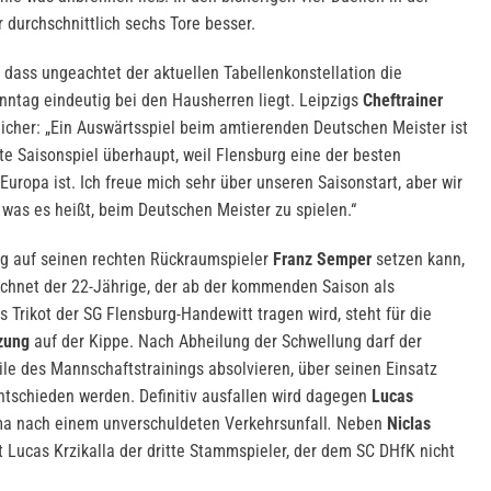
 durchschnittlich sechs Tore besser.
 dass ungeachtet der aktuellen Tabellenkonstellation die
onntag eindeutig bei den Hausherren liegt. Leipzigs
Cheftrainer
licher: „Ein Auswärtsspiel beim amtierenden Deutschen Meister ist
 Saisonspiel überhaupt, weil Flensburg eine der besten
uropa ist. Ich freue mich sehr über unseren Saisonstart, aber wir
was es heißt, beim Deutschen Meister zu spielen.“
g auf seinen rechten Rückraumspieler
Franz Semper
setzen kann,
echnet der 22-Jährige, der ab der kommenden Saison als
 Trikot der SG Flensburg-Handewitt tragen wird, steht für die
zung
auf der Kippe. Nach Abheilung der Schwellung darf der
ile des Mannschaftstrainings absolvieren, über seinen Einsatz
ntschieden werden. Definitiv ausfallen wird dagegen
Lucas
a nach einem unverschuldeten Verkehrsunfall
.
Neben
Niclas
t Lucas Krzikalla der dritte Stammspieler, der dem SC DHfK nicht