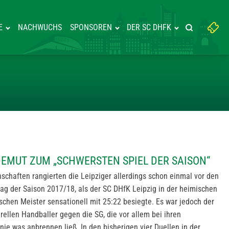
Suchbegriff
E
NACHWUCHS
SPONSOREN
DER SC DHFK
Suche starte
eingeben:
OLLER DEMUT ZUM „SCHWERSTE
EMUT ZUM „SCHWERSTEN SPIEL DER SAISON“
chaften rangierten die Leipziger allerdings schon einmal vor den
tag der Saison 2017/18, als der SC DHfK Leipzig in der heimischen
hen Meister sensationell mit 25:22 besiegte. Es war jedoch der
urellen Handballer gegen die SG, die vor allem bei ihren
ie was anbrennen ließ. In den bisherigen vier Duellen in der