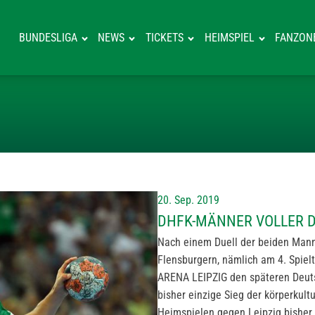
BUNDESLIGA
NEWS
TICKETS
HEIMSPIEL
FANZON
DHFK-MÄNNER V
20. Sep. 2019
DHFK-MÄNNER VOLLER D
Nach einem Duell der beiden Manns
Flensburgern, nämlich am 4. Spiel
ARENA LEIPZIG den späteren Deutsc
bisher einzige Sieg der körperkult
Heimspielen gegen Leipzig bisher n