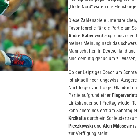
„Hölle Nord“ waren die Flensburger
Diese Zahlenspiele unterstreichen,
Favoritenrolle für die Partie am S
André Haber
wird sogar noch deut
meiner Meinung nach das schwerste
Mannschaften in Deutschland und E
sind demütig genug um zu wissen, 
Ob der Leipziger Coach am Sonnta
ist aktuell noch ungewiss. Ausger
Nachfolger von Holger Glandorf das
Partie aufgrund einer
Fingerverlet
Linkshänder seit Freitag wieder Te
kann allerdings erst am Sonntag e
Krzikalla
durch ein Schleudertraum
Pieczkowski
und
Alen Milosevic
is
zur Verfügung steht.