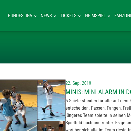
BUNDESLIGA
NEWS
TICKETS
HEIMSPIEL
FANZON
MINIS: MINI A
22. Sep. 2019
MINIS: MINI ALARM IN 
5 Spiele standen für alle auf dem 
entscheiden. Passen, Fangen, Frei
jüngeres Team spielte in seinen Mög
Spielfeld hoch und runter. Es gela
worüber sich alle im Team riesig f