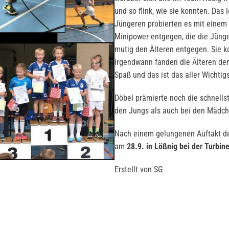
und so flink, wie sie konnten. Das
Jüngeren probierten es mit einem T
Minipower entgegen, die die Jünger
mutig den Älteren entgegen. Sie ko
irgendwann fanden die Älteren den
Spaß und das ist das aller Wichtig
Döbel prämierte noch die schnells
den Jungs als auch bei den Mädch
Nach einem gelungenen Auftakt der
am
28.9. in Lößnig bei der Turbine
Erstellt von SG