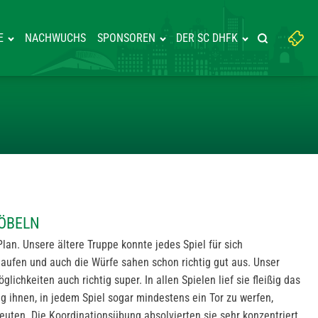
Suchbegriff
E
NACHWUCHS
SPONSOREN
DER SC DHFK
Suche starte
eingeben:
LARM IN DÖBELN
DÖBELN
Plan. Unsere ältere Truppe konnte jedes Spiel für sich
laufen und auch die Würfe sahen schon richtig gut aus. Unser
lichkeiten auch richtig super. In allen Spielen lief sie fleißig das
ng ihnen, in jedem Spiel sogar mindestens ein Tor zu werfen,
reuten. Die Koordinationsübung absolvierten sie sehr konzentriert