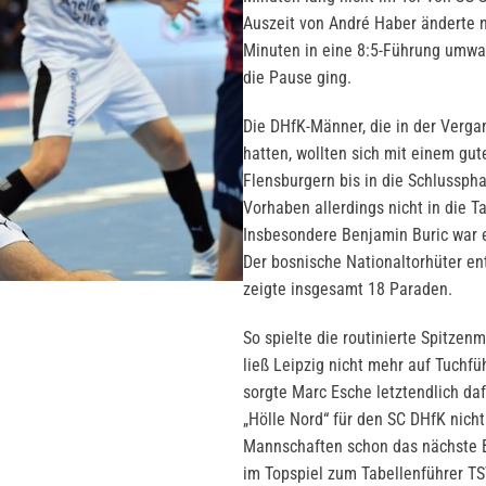
Auszeit von André Haber änderte n
Minuten in eine 8:5-Führung umwand
die Pause ging.
Die DHfK-Männer, die in der Verga
hatten, wollten sich mit einem gut
Flensburgern bis in die Schlussp
Vorhaben allerdings nicht in die 
Insbesondere Benjamin Buric war e
Der bosnische Nationaltorhüter e
zeigte insgesamt 18 Paraden.
So spielte die routinierte Spitz
ließ Leipzig nicht mehr auf Tuchfü
sorgte Marc Esche letztendlich daf
„Hölle Nord“ für den SC DHfK nicht 
Mannschaften schon das nächste 
im Topspiel zum Tabellenführer T