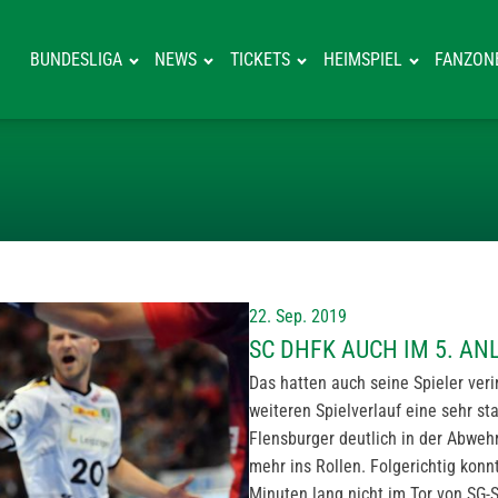
BUNDESLIGA
NEWS
TICKETS
HEIMSPIEL
FANZON
SC DHFK AUCH 
22. Sep. 2019
SC DHFK AUCH IM 5. AN
Das hatten auch seine Spieler veri
weiteren Spielverlauf eine sehr st
Flensburger deutlich in der Abweh
mehr ins Rollen. Folgerichtig konn
Minuten lang nicht im Tor von SG-