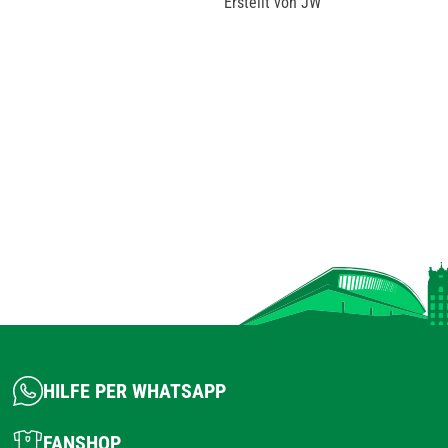
Erstellt von JW
HILFE PER WHATSAPP
FANSHOP