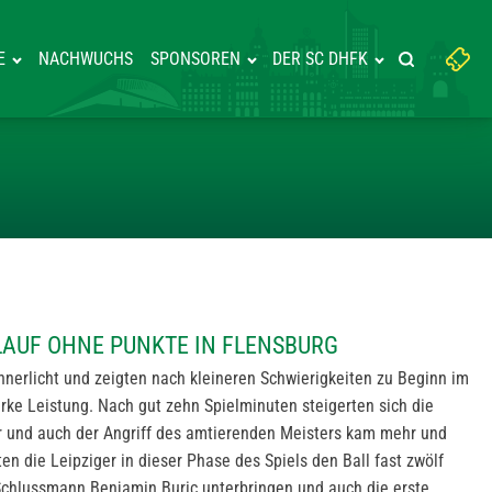
Suchbegriff
E
NACHWUCHS
SPONSOREN
DER SC DHFK
Suche starte
eingeben:
IM 5. ANLAUF OHNE PUNKTE IN 
LAUF OHNE PUNKTE IN FLENSBURG
nnerlicht und zeigten nach kleineren Schwierigkeiten zu Beginn im
arke Leistung. Nach gut zehn Spielminuten steigerten sich die
r und auch der Angriff des amtierenden Meisters kam mehr und
ten die Leipziger in dieser Phase des Spiels den Ball fast zwölf
Schlussmann Benjamin Buric unterbringen und auch die erste