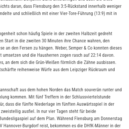
ichts daran, dass Flensburg den 3:5-Rückstand innerhalb weniger
elte und schließlich mit einer Vier-Tore-Führung (13:9) mit in
ngenheit schon häufig Spiele in der zweiten Halbzeit gedreht
en Start in die zweiten 30 Minuten ihre Chance wahren, den
hase an den Fersen zu hängen. Weber, Semper & Co konnten dieses
Tat umsetzen und die Hausherren zogen rasch auf 22:14 davon.
s, an dem sich die Grün-Weißen förmlich die Zähne ausbissen.
ntschärfte reihenweise Würfe aus dem Leipziger Rückraum und
enmannschaft aus dem hohen Norden das Match souverän runter und
hlung kommen. Mit fünf Treffern in der Schlussviertelstunde
ür, dass die fünfte Niederlage im fünften Auswärtsspiel in der
zweistellig ausfiel. In nur vier Tagen steht für beide
Bundesligaspiel auf dem Plan. Während Flensburg am Donnerstag
SV Hannover-Burgdorf reist, bekommen es die DHfK-Männer in der