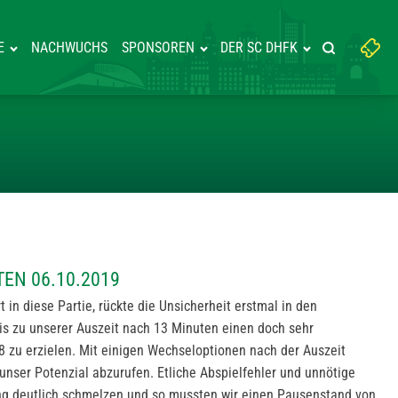
Suchbegriff
E
NACHWUCHS
SPONSOREN
DER SC DHFK
Suche starte
eingeben:
CHE MINUTEN 06.10.2019
TEN 06.10.2019
 in diese Partie, rückte die Unsicherheit erstmal in den
bis zu unserer Auszeit nach 13 Minuten einen doch sehr
 zu erzielen. Mit einigen Wechseloptionen nach der Auszeit
, unser Potenzial abzurufen. Etliche Abspielfehler und unnötige
ng deutlich schmelzen und so mussten wir einen Pausenstand von