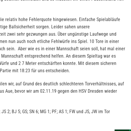
 die relativ hohe Fehlerquote hingewiesen. Einfache Spielabläufe
ötige Ballsicherheit sorgen. Leider sahen unsere
eit zwei sehr gezwungen aus. Über ungünstige Laufwege und
en nun auch noch etliche Fehlwürfe ins Spiel. 10 Tore in einer
uch sein. Aber wie es in einer Mannschaft seien soll, hat mal einer
r Mannschaft entsprechend helfen. An diesem Spieltag war es
 Würfe und 2 7 Meter entschärften konnte. Mit diesem sicheren
Partie mit 18:23 für uns entscheiden.
en wir, auf Grund des deutlich schlechteren Torverhältnisses, auf
aus Aue, bevor wir am 02.11.19 gegen den HSV Dresden wieder
5; JS 2; BJ 5; GS; SN 6; MG 1; PF; AS 1; FW und JS, JW im Tor