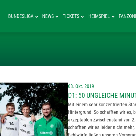
BUNDESLIGA
NEWS
TICKETS
HEIMSPIEL
FANZON
D1: 50 UNGLEI
08. Okt. 2019
D1: 50 UNGLEICHE MINU
Mit einem sehr konzentrierten Start
Hintergrund. So schafften wir es, 
akzeptablen Zwischenstand von 2:8
schafften wir es leider nicht mehr
Fehlwürfe ließen unseren Vorspru