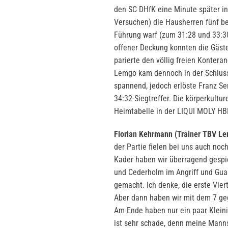
den SC DHfK eine Minute später in 
Versuchen) die Hausherren fünf be
Führung warf (zum 31:28 und 33:30
offener Deckung konnten die Gäste 
parierte den völlig freien Kontera
Lemgo kam dennoch in der Schluss
spannend, jedoch erlöste Franz S
34:32-Siegtreffer. Die körperkultu
Heimtabelle in der LIQUI MOLY HB
Florian Kehrmann (Trainer TBV Le
der Partie fielen bei uns auch no
Kader haben wir überragend gespie
und Cederholm im Angriff und Gua
gemacht. Ich denke, die erste Viert
Aber dann haben wir mit dem 7 geg
Am Ende haben nur ein paar Kleini
ist sehr schade, denn meine Manns