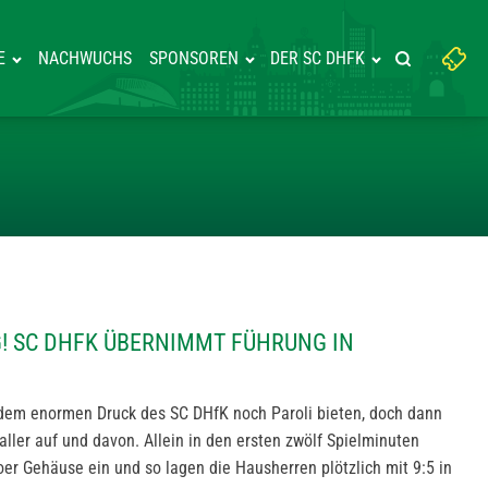
Suchbegriff
E
NACHWUCHS
SPONSOREN
DER SC DHFK
Suche starte
eingeben:
ÜR LEIPZIG! SC DHFK ÜBERNIMM
IG! SC DHFK ÜBERNIMMT FÜHRUNG IN
dem enormen Druck des SC DHfK noch Paroli bieten, doch dann
ller auf und davon. Allein in den ersten zwölf Spielminuten
er Gehäuse ein und so lagen die Hausherren plötzlich mit 9:5 in