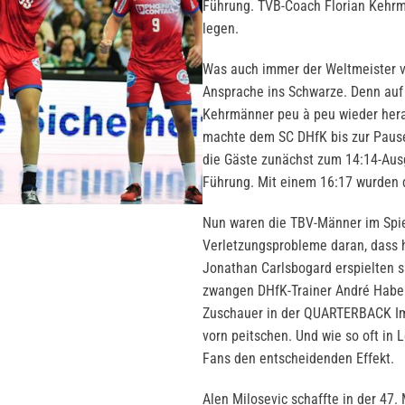
Führung. TVB-Coach Florian Kehrm
legen.
Was auch immer der Weltmeister vo
Ansprache ins Schwarze. Denn auf
Kehrmänner peu à peu wieder her
machte dem SC DHfK bis zur Pause
die Gäste zunächst zum 14:14-Ausgl
Führung. Mit einem 16:17 wurden 
Nun waren die TBV-Männer im Spiel
Verletzungsprobleme daran, dass h
Jonathan Carlsbogard erspielten 
zwangen DHfK-Trainer André Haber 
Zuschauer in der QUARTERBACK Im
vorn peitschen. Und wie so oft in
Fans den entscheidenden Effekt.
Alen Milosevic schaffte in der 47