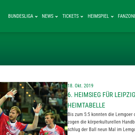
BUNDESLIGA
NEWS
TICKETS
HEIMSPIEL
FANZON
6. HEIMSIEG F
18. Okt. 2019
6. HEIMSIEG FÜR LEIPZ
HEIMTABELLE
Bis zum 5:5 konnten die Lemgoer 
zogen die körperkulturellen Handba
schlug der Ball neun Mal im Lemgo