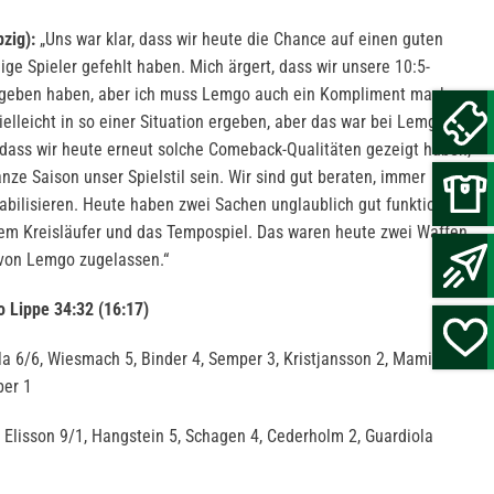
zig):
„Uns war klar, dass wir heute die Chance auf einen guten
ige Spieler gefehlt haben. Mich ärgert, dass wir unsere 10:5-
egeben haben, aber ich muss Lemgo auch ein Kompliment machen.
elleicht in so einer Situation ergeben, aber das war bei Lemgo
r, dass wir heute erneut solche Comeback-Qualitäten gezeigt haben,
anze Saison unser Spielstil sein. Wir sind gut beraten, immer
tabilisieren. Heute haben zwei Sachen unglaublich gut funktioniert,
m Kreisläufer und das Tempospiel. Das waren heute zwei Waffen,
 von Lemgo zugelassen.“
 Lippe 34:32 (16:17)
lla 6/6, Wiesmach 5, Binder 4, Semper 3, Kristjansson 2, Mamic 2,
ber 1
, Elisson 9/1, Hangstein 5, Schagen 4, Cederholm 2, Guardiola