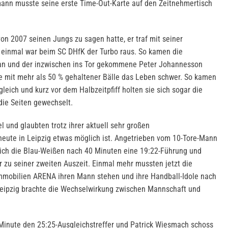
ann musste seine erste Time-Out-Karte auf den Zeitnehmertisch
n 2007 seinen Jungs zu sagen hatte, er traf mit seiner
 einmal war beim SC DHfK der Turbo raus. So kamen die
an und der inzwischen ins Tor gekommene Peter Johannesson
 mit mehr als 50 % gehaltener Bälle das Leben schwer. So kamen
eich und kurz vor dem Halbzeitpfiff holten sie sich sogar die
die Seiten gewechselt.
 und glaubten trotz ihrer aktuell sehr großen
eute in Leipzig etwas möglich ist. Angetrieben vom 10-Tore-Mann
sich die Blau-Weißen nach 40 Minuten eine 19:22-Führung und
zu seiner zweiten Auszeit. Einmal mehr mussten jetzt die
mobilien ARENA ihren Mann stehen und ihre Handball-Idole nach
 Leipzig brachte die Wechselwirkung zwischen Mannschaft und
. Minute den 25:25-Ausgleichstreffer und Patrick Wiesmach schoss