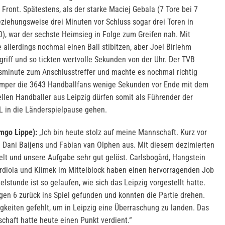
Front. Spätestens, als der starke Maciej Gebala (7 Tore bei 7
ziehungsweise drei Minuten vor Schluss sogar drei Toren in
), war der sechste Heimsieg in Folge zum Greifen nah. Mit
allerdings nochmal einen Ball stibitzen, aber Joel Birlehm
ngriff und so tickten wertvolle Sekunden von der Uhr. Der TVB
minute zum Anschlusstreffer und machte es nochmal richtig
emper die 3643 Handballfans wenige Sekunden vor Ende mit dem
rellen Handballer aus Leipzig dürfen somit als Führender der
L in die Länderspielpause gehen.
mgo Lippe):
„Ich bin heute stolz auf meine Mannschaft. Kurz vor
ch Dani Baijens und Fabian van Olphen aus. Mit diesem dezimierten
lt und unsere Aufgabe sehr gut gelöst. Carlsbogård, Hangstein
rdiola und Klimek im Mittelblock haben einen hervorragenden Job
elstunde ist so gelaufen, wie sich das Leipzig vorgestellt hatte.
en 6 zurück ins Spiel gefunden und konnten die Partie drehen.
gkeiten gefehlt, um in Leipzig eine Überraschung zu landen. Das
chaft hatte heute einen Punkt verdient.“