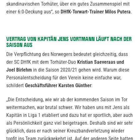
skandinavischen Torhüter, über ein gutes Zusammenspiel mit
einer 6:0-Deckung aus“, so
DHfK-Torwart-Trainer Milos Putera
.
VERTRAG VON KAPITÄN JENS VORTMANN LÄUFT NACH DER
SAISON AUS
Die Verpflichtung des Norwegers bedeutet gleichzeitig, dass
der SC DHfK mit dem Torhüter-Duo
Kristian Saeveraas und
Joel Birlehm
in die Saison 2020/21 gehen wird. Warum diese
Personalentscheidung für den Verein keine einfache war,
schildert
Geschäftsführer Karsten Günther
:
„Die Entscheidung, wie wir ab der kommenden Saison im Tor
weitermachen, war brutal schwer. Wir haben uns mit Jens als
Kapitän in Liga 1 etabliert und dazu hat er sportlich, aber auch
als Persönlichkeit ganz viel beigetragen. Deshalb sind wir sehr
glücklich, dass er nach seiner Kreuzbandverletzung wieder
topfit ins Team zurückgekehrt ist. Auf der anderen Seite hatten