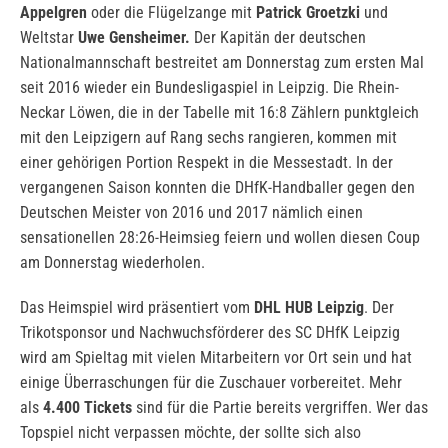
Appelgren
oder die Flügelzange mit
Patrick Groetzki
und
Weltstar
Uwe Gensheimer.
Der Kapitän der deutschen
Nationalmannschaft bestreitet am Donnerstag zum ersten Mal
seit 2016 wieder ein Bundesligaspiel in Leipzig. Die Rhein-
Neckar Löwen, die in der Tabelle mit 16:8 Zählern punktgleich
mit den Leipzigern auf Rang sechs rangieren, kommen mit
einer gehörigen Portion Respekt in die Messestadt. In der
vergangenen Saison konnten die DHfK-Handballer gegen den
Deutschen Meister von 2016 und 2017 nämlich einen
sensationellen 28:26-Heimsieg feiern und wollen diesen Coup
am Donnerstag wiederholen.
Das Heimspiel wird präsentiert vom
DHL HUB Leipzig
. Der
Trikotsponsor und Nachwuchsförderer des SC DHfK Leipzig
wird am Spieltag mit vielen Mitarbeitern vor Ort sein und hat
einige Überraschungen für die Zuschauer vorbereitet. Mehr
als
4.400 Tickets
sind für die Partie bereits vergriffen. Wer das
Topspiel nicht verpassen möchte, der sollte sich also