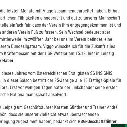
er die letzten Monate mit Viggo zusammengearbeitet haben. Er hat
portlichen Fähigkeiten eingebracht und gut zu unserer Mannschaft
 Stelle einfach fair, dass der Verein ihm entgegengekommen ist und
em anderen Verein Fuß zu fassen. Sein Wechsel bedeutet aber
 mittlerweile im zwölften Jahr bei uns im Verein befindet, eine
serem Bundesligateam. Viggo wünsche ich für die Zukunft alles
m Kräftemessen mit der HSG Wetzlar am 15.12. hier in Leipzig
é Haber
.
ieses Jahres vom österreichischen Erstligisten SG INSIGNIS
n dieser Saison bestritt der 25-Jährige alle 13 Erstliga-Spiele für
Tore. Erst vor wenigen Tagen hatte der Linkshänder seine ersten
dische Nationalmannschaft absolviert.
K Leipzig um Geschäftsführer Karsten Günther und Trainer André
ön, dass sie unserer vielleicht etwas überraschenden
berlegung zugestimmt haben“, bedankt sich
HSG-Geschäftsführer