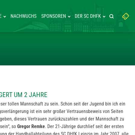
Suchbegriff
E
NACHWUCHS
SPONSOREN
DER SC DHFK
Suche starte
eingeben:
VERLÄNGERT UM 2 JAHRE
GERT UM 2 JAHRE
ieser tollen Mannschaft zu sein. Schon seit der Jugend bin ich ein
gsverlängerung ist ein sehr großer Vertrauensbeweis von Seiten
r geben, dieses Vertrauen zurückzuzahlen und der Mannschaft zu
 sein“, so
Gregor Remke
. Der 21-Jährige durchlief seit der ersten
ung der Handballabteilung des SC DHfK Leipzig im Jahr 2007, alle