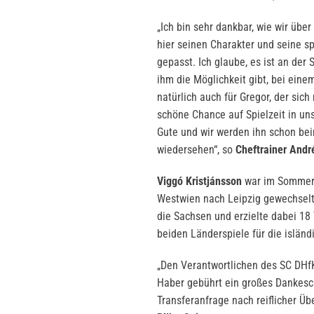
„Ich bin sehr dankbar, wie wir üb
hier seinen Charakter und seine s
gepasst. Ich glaube, es ist an der
ihm die Möglichkeit gibt, bei ein
natürlich auch für Gregor, der sich
schöne Chance auf Spielzeit in un
Gute und wir werden ihn schon bei
wiedersehen“, so
Cheftrainer Andr
Viggó Kristjánsson
war im Sommer d
Westwien nach Leipzig gewechselt. I
die Sachsen und erzielte dabei 18 
beiden Länderspiele für die islän
„Den Verantwortlichen des SC DHf
Haber gebührt ein großes Dankesch
Transferanfrage nach reiflicher Ü