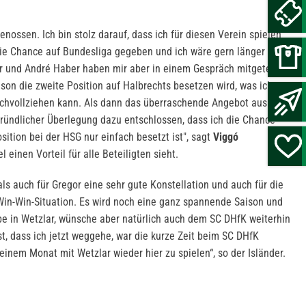
genossen. Ich bin stolz darauf, dass ich für diesen Verein spielen
die Chance auf Bundesliga gegeben und ich wäre gern länger in
r und André Haber haben mir aber in einem Gespräch mitgeteilt,
on die zweite Position auf Halbrechts besetzen wird, was ich
achvollziehen kann. Als dann das überraschende Angebot aus
ründlicher Überlegung dazu entschlossen, dass ich die Chance
sition bei der HSG nur einfach besetzt ist", sagt
Viggó
 einen Vorteil für alle Beteiligten sieht.
 als auch für Gregor eine sehr gute Konstellation und auch für die
Win-Win-Situation. Es wird noch eine ganz spannende Saison und
be in Wetzlar, wünsche aber natürlich auch dem SC DHfK weiterhin
st, dass ich jetzt weggehe, war die kurze Zeit beim SC DHfK
 einem Monat mit Wetzlar wieder hier zu spielen“, so der Isländer.