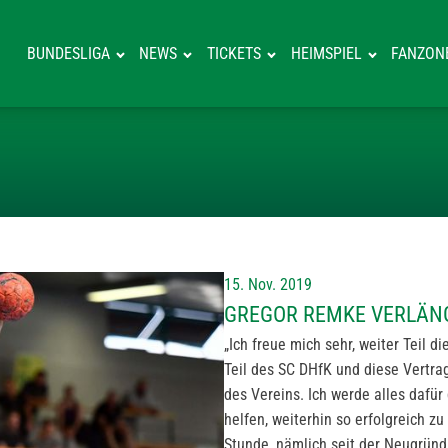
BUNDESLIGA
NEWS
TICKETS
HEIMSPIEL
FANZON
GREGOR REMKE 
15. Nov. 2019
GREGOR REMKE VERLÄN
„Ich freue mich sehr, weiter Teil d
Teil des SC DHfK und diese Vertra
des Vereins. Ich werde alles dafü
helfen, weiterhin so erfolgreich zu
Stunde, nämlich seit der Neugründ