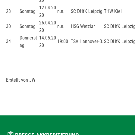
20
12.04.20
23
Sonntag
n.n.
SC DHfK Leipzig
THW Kiel
20
26.04.20
30
Sonntag
n.n.
HSG Wetzlar
SC DHfK Leipzi
20
Donnerst
14.05.20
34
19:00
TSV Hannover-B.
SC DHfK Leipzi
ag
20
Erstellt von JW