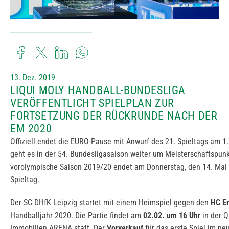
13. Dez. 2019
LIQUI MOLY HANDBALL-BUNDESLIGA
VERÖFFENTLICHT SPIELPLAN ZUR
FORTSETZUNG DER RÜCKRUNDE NACH DER
EM 2020
Offiziell endet die EURO-Pause mit Anwurf des 21. Spieltags am 1
geht es in der 54. Bundesligasaison weiter um Meisterschaftspunkt
vorolympische Saison 2019/20 endet am Donnerstag, den 14. Mai
Spieltag.
Der SC DHfK Leipzig startet mit einem Heimspiel gegen den
HC E
Handballjahr 2020. Die Partie findet am
02.02. um 16 Uhr
in der 
Immobilien ARENA statt. Der
Vorverkauf
für das erste Spiel im n