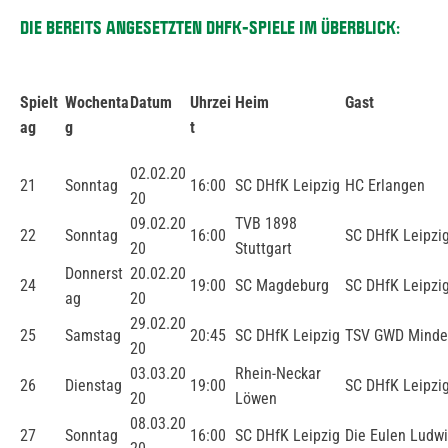
DIE BEREITS ANGESETZTEN DHFK-SPIELE IM ÜBERBLICK:
Spielt
Wochenta
Datum
Uhrzei
Heim
Gast
ag
g
t
02.02.20
21
Sonntag
16:00
SC DHfK Leipzig
HC Erlangen
20
09.02.20
TVB 1898
22
Sonntag
16:00
SC DHfK Leipzi
20
Stuttgart
Donnerst
20.02.20
24
19:00
SC Magdeburg
SC DHfK Leipzi
ag
20
29.02.20
25
Samstag
20:45
SC DHfK Leipzig
TSV GWD Mind
20
03.03.20
Rhein-Neckar
26
Dienstag
19:00
SC DHfK Leipzi
20
Löwen
08.03.20
27
Sonntag
16:00
SC DHfK Leipzig
Die Eulen Ludw