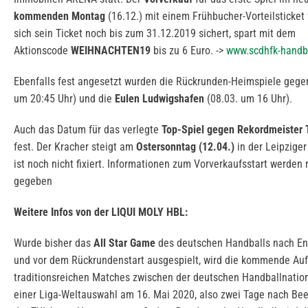
kommenden Montag
(16.12.) mit einem Frühbucher-Vorteilsticket 
sich sein Ticket noch bis zum 31.12.2019 sichert, spart mit dem
Aktionscode
WEIHNACHTEN19
bis zu 6 Euro. ->
www.scdhfk-handba
Ebenfalls fest angesetzt wurden die Rückrunden-Heimspiele geg
um 20:45 Uhr) und die
Eulen Ludwigshafen
(08.03. um 16 Uhr).
Auch das Datum für das verlegte
Top-Spiel gegen Rekordmeister 
fest. Der Kracher steigt am
Ostersonntag (12.04.)
in der Leipzige
ist noch nicht fixiert. Informationen zum Vorverkaufsstart werden 
gegeben
Weitere Infos von der LIQUI MOLY HBL:
Wurde bisher das
All Star Game
des deutschen Handballs nach E
und vor dem Rückrundenstart ausgespielt, wird die kommende Auf
traditionsreichen Matches zwischen der deutschen Handballnati
einer Liga-Weltauswahl am 16. Mai 2020, also zwei Tage nach Bee