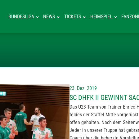
BUNDESLIGA
NEWS
TICKETS
HEIMSPIEL
FANZON
SC DHFK II GE
23. Dez. 2019
SC DHFK II GEWINNT S
Das U23-Team von Trainer Enrico H
feldes der Staffel Mitte vorgerüc
offen gehalten. Nach dem Seitenwe
Jeder in unserer Truppe hat gebran
Coach über die beherzte Vorstellu