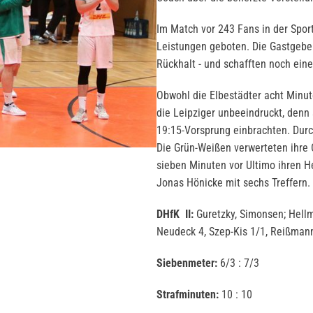
Im Match vor 243 Fans in der Spor
Leistungen geboten. Die Gastgeber
Rückhalt - und schafften noch ein
Obwohl die Elbestädter acht Minut
die Leipziger unbeeindruckt, denn 
19:15-Vorsprung einbrachten. Durc
Die Grün-Weißen verwerteten ihre 
sieben Minuten vor Ultimo ihren H
Jonas Hönicke mit sechs Treffern.
DHfK II:
Guretzky, Simonsen; Hellma
Neudeck 4, Szep-Kis 1/1, Reißmann 3
Siebenmeter:
6/3 : 7/3
Strafminuten:
10 : 10