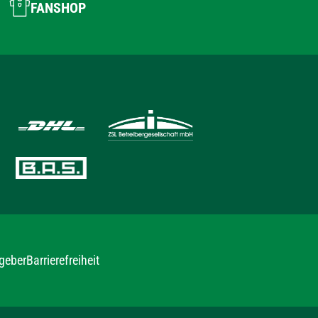
FANSHOP
geber
Barrierefreiheit