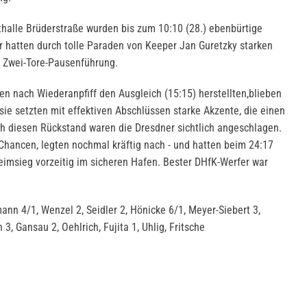
thalle Brüderstraße wurden bis zum 10:10 (28.) ebenbürtige
 hatten durch tolle Paraden von Keeper Jan Guretzky starken
e Zwei-Tore-Pausenführung.
en nach Wiederanpfiff den Ausgleich (15:15) herstellten,blieben
sie setzten mit effektiven Abschlüssen starke Akzente, die einen
h diesen Rückstand waren die Dresdner sichtlich angeschlagen.
Chancen, legten nochmal kräftig nach - und hatten beim 24:17
eimsieg vorzeitig im sicheren Hafen. Bester DHfK-Werfer war
nn 4/1, Wenzel 2, Seidler 2, Hönicke 6/1, Meyer-Siebert 3,
, Gansau 2, Oehlrich, Fujita 1, Uhlig, Fritsche