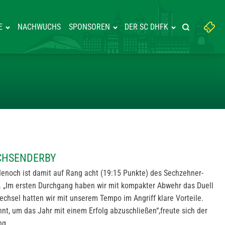
Suchbegriff
E
NACHWUCHS
SPONSOREN
DER SC DHFK
Suche starte
eingeben:
WINNT SACHSENDERBY
ACHSENDERBY
enoch ist damit auf Rang acht (19:15 Punkte) des Sechzehner-
kt. „Im ersten Durchgang haben wir mit kompakter Abwehr das Duell
chsel hatten wir mit unserem Tempo im Angriff klare Vorteile.
nt, um das Jahr mit einem Erfolg abzuschließen“,freute sich der
ng.