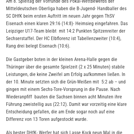
Am 8. Spieltag der Vorrunde des Pokal-Wettbewerbs der
Mitteldeutschen Oberliga haben die B-Jugend- Handballer des
SC DHfK beim ersten Auftritt im neuen Jahr gegen ThSV
Eisenach einen klaren 29:16 (14:8)- Heimsieg eingefahren. Das
Leipziger U17-Team bleibt mit 14:2 Punkten Spitzenreiter der
Sechserstaffel. Der HC Elbflorenz ist Tabellenzweiter (10:4),
Rang drei belegt Eisenach (10:6).
Die Gastgeber boten in der kleinen Arena-Halle gegen die
Thüringer über die gesamte Spielzeit (2 x 25 Minuten) stabile
Leistungen, die keine Zweifel am Erfolg aufkommen ließen. In
der 10. Minute setzten sich die Grün-Weißen mit 5:2 ab – und
gingen mit einem Sechs-Tore-Vorsprung in die Pause. Nach
Wiederanpfiff bauten die Sachsen binnen acht Minuten ihre
Führung zweistellig aus (22:12). Damit war vorzeitig eine klare
Entscheidung gefallen, die am Ende sogar noch auf eine
Differenz von 13 Toren aufgestockt wurde.
Als bester DHfK- Werfer hat sich Lasse Kock neun Mal in die