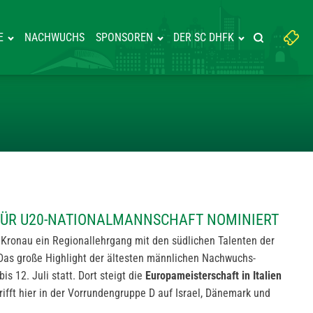
Suchbegriff
E
NACHWUCHS
SPONSOREN
DER SC DHFK
Suche starte
eingeben:
SIEBERT FÜR U20-NATIONALM
 FÜR U20-NATIONALMANNSCHAFT NOMINIERT
n Kronau ein Regionallehrgang mit den südlichen Talenten der
Das große Highlight der ältesten männlichen Nachwuchs-
s 12. Juli statt. Dort steigt die
Europameisterschaft in Italien
rifft hier in der Vorrundengruppe D auf Israel, Dänemark und