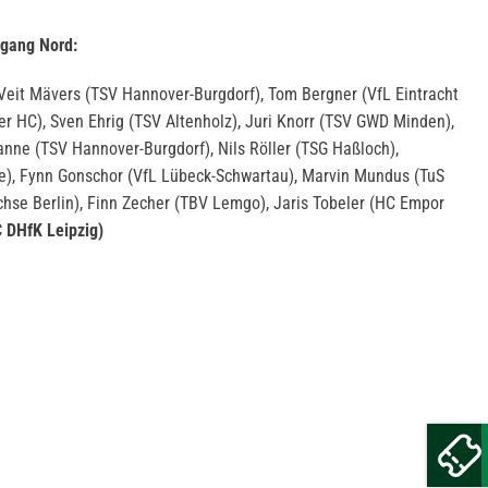
rgang Nord:
eit Mävers (TSV Hannover-Burgdorf), Tom Bergner (VfL Eintracht
r HC), Sven Ehrig (TSV Altenholz), Juri Knorr (TSV GWD Minden),
anne (TSV Hannover-Burgdorf), Nils Röller (TSG Haßloch),
), Fynn Gonschor (VfL Lübeck-Schwartau), Marvin Mundus (TuS
hse Berlin), Finn Zecher (TBV Lemgo), Jaris Tobeler (HC Empor
C DHfK Leipzig)