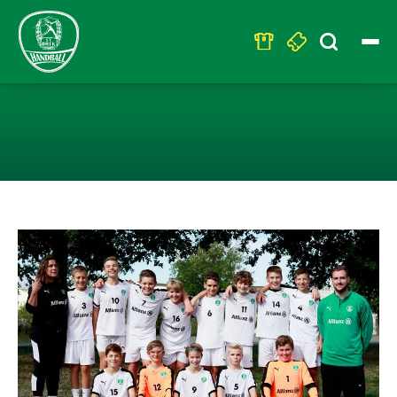
Search
for:
D1: ANGRIFF T