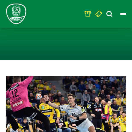
Search
for:
DHFK-MÄNNER V