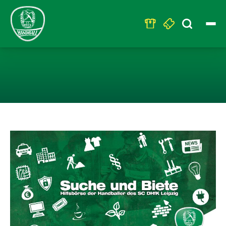
Search
for:
HILFSBÖRSEN V