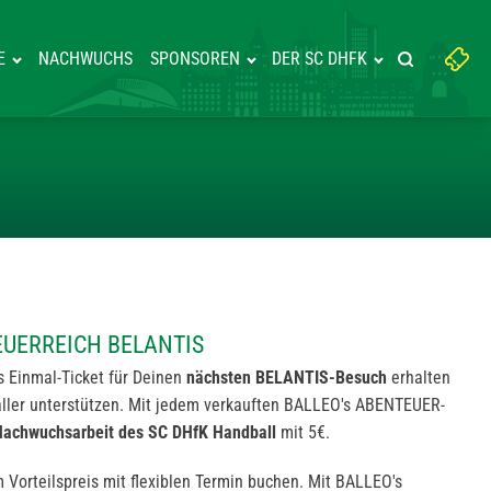
Suchbegriff
E
NACHWUCHS
SPONSOREN
DER SC DHFK
Suche starte
eingeben:
M ABENTEUERREICH BELANTIS
EUERREICH BELANTIS
s Einmal-Ticket für Deinen
nächsten
BELANTIS
-Besuch
erhalten
ller unterstützen. Mit jedem verkauften BALLEO's ABENTEUER-
Nachwuchsarbeit des SC DHfK Handball
mit 5€.
m Vorteilspreis mit flexiblen Termin buchen. Mit BALLEO's