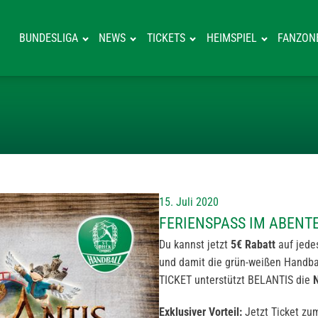
BUNDESLIGA
NEWS
TICKETS
HEIMSPIEL
FANZON
FERIENSPASS I
15. Juli 2020
FERIENSPASS IM ABENT
Du kannst jetzt
5€ Rabatt
auf jede
und damit die grün-weißen Handba
TICKET unterstützt B
ELANTIS
die
Exklusiver Vorteil:
Jetzt Ticket zu