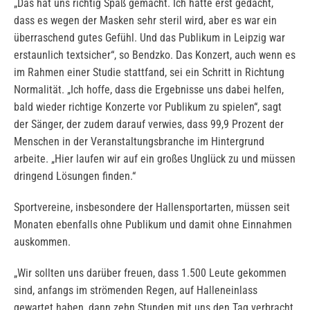
„Das hat uns richtig Spaß gemacht. Ich hatte erst gedacht,
dass es wegen der Masken sehr steril wird, aber es war ein
überraschend gutes Gefühl. Und das Publikum in Leipzig war
erstaunlich textsicher“, so Bendzko. Das Konzert, auch wenn es
im Rahmen einer Studie stattfand, sei ein Schritt in Richtung
Normalität. „Ich hoffe, dass die Ergebnisse uns dabei helfen,
bald wieder richtige Konzerte vor Publikum zu spielen“, sagt
der Sänger, der zudem darauf verwies, dass 99,9 Prozent der
Menschen in der Veranstaltungsbranche im Hintergrund
arbeite. „Hier laufen wir auf ein großes Unglück zu und müssen
dringend Lösungen finden.“
Sportvereine, insbesondere der Hallensportarten, müssen seit
Monaten ebenfalls ohne Publikum und damit ohne Einnahmen
auskommen.
„Wir sollten uns darüber freuen, dass 1.500 Leute gekommen
sind, anfangs im strömenden Regen, auf Halleneinlass
gewartet haben, dann zehn Stunden mit uns den Tag verbracht