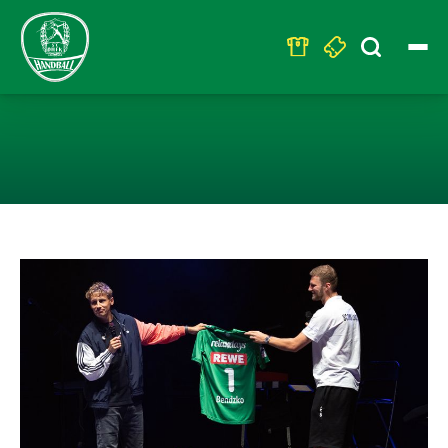
Search
for:
RESTART-19-EX