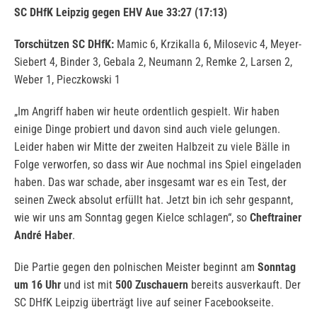
SC DHfK Leipzig gegen EHV Aue 33:27 (17:13)
Torschützen SC DHfK:
Mamic 6, Krzikalla 6, Milosevic 4, Meyer-
Siebert 4, Binder 3, Gebala 2, Neumann 2, Remke 2, Larsen 2,
Weber 1, Pieczkowski 1
„Im Angriff haben wir heute ordentlich gespielt. Wir haben
einige Dinge probiert und davon sind auch viele gelungen.
Leider haben wir Mitte der zweiten Halbzeit zu viele Bälle in
Folge verworfen, so dass wir Aue nochmal ins Spiel eingeladen
haben. Das war schade, aber insgesamt war es ein Test, der
seinen Zweck absolut erfüllt hat. Jetzt bin ich sehr gespannt,
wie wir uns am Sonntag gegen Kielce schlagen“, so
Cheftrainer
André Haber
.
Die Partie gegen den polnischen Meister beginnt am
Sonntag
um 16 Uhr
und ist mit
500 Zuschauern
bereits ausverkauft. Der
SC DHfK Leipzig überträgt live auf seiner Facebookseite.