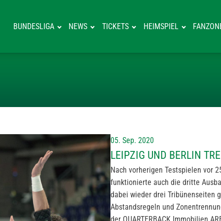
BUNDESLIGA
NEWS
TICKETS
HEIMSPIEL
FANZON
LEIPZIG UND B
05. Sep. 2020
LEIPZIG UND BERLIN T
Nach vorherigen Testspielen vor 
funktionierte auch die dritte Aus
dabei wieder drei Tribünenseiten g
Abstandsregeln und Zonentrennung
der QUARTERBACK Immobilien AR