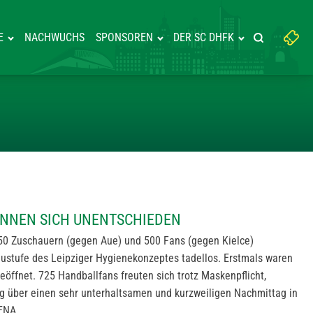
Suchbegriff
E
NACHWUCHS
SPONSOREN
DER SC DHFK
Suche starte
eingeben:
ERLIN TRENNEN SICH UNENTSCH
RENNEN SICH UNENTSCHIEDEN
250 Zuschauern (gegen Aue) und 500 Fans (gegen Kielce)
baustufe des Leipziger Hygienekonzeptes tadellos. Erstmals waren
eöffnet. 725 Handballfans freuten sich trotz Maskenpflicht,
 über einen sehr unterhaltsamen und kurzweiligen Nachmittag in
ENA.