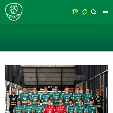
Search
for:
DHFK II STARTE