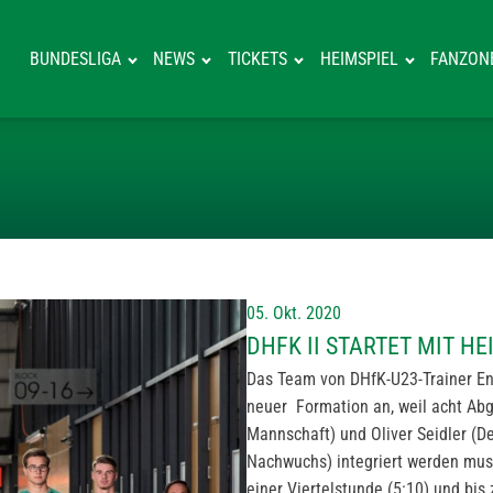
BUNDESLIGA
NEWS
TICKETS
HEIMSPIEL
FANZON
DHFK II STARTE
05. Okt. 2020
DHFK II STARTET MIT HE
Das Team von DHfK-U23-Trainer En
neuer Formation an, weil acht Abg
Mannschaft) und Oliver Seidler (D
Nachwuchs) integriert werden muss
einer Viertelstunde (5:10) und bis