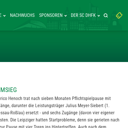
Suchbegriff
E
NACHWUCHS
SPONSOREN
DER SC DHFK
Suche starte
eingeben:
T MIT HEIMSIEG
IMSIEG
rico Henoch trat nach sieben Monaten Pflichtspielpause mit
änge, darunter die Leistungsträger Julius Meyer-Siebert (1.
essau-Roßlau) ersetzt - und sechs Zugänge (davon vier eigener
ten. Die Leipziger hatten Startprobleme, denn sie gerieten nach
 zur Pause mit vier Toren ins Hintertreffen. Auch nach dem