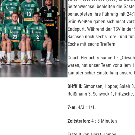
Seitenwechsel behielten die Gäste 
behaupteten ihre Führung mit 24:1
Grün-Weißen gaben sich nicht vorze
Endspurt. Während der TSV in der 
Sachsen noch sechs Tore - und fuh
Esche mit sechs Treffern.
Coach Henoch resümierte: „Obwohl e
waren, hat unser Team vor allem i
kämpferischer Einstellung unsere 
DHfK II:
Simonsen, Hoppe; Saleh 3, S
Reißmann 3, Schwock 1, Fritzsche
7-m:
4/3 : 1/1.
Zeitstrafen:
4 : 8 Minuten
Erstellt von Horst Hampe