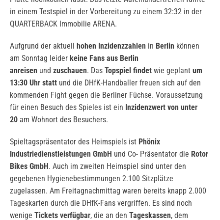
in einem Testspiel in der Vorbereitung zu einem 32:32 in der
QUARTERBACK Immobilie ARENA.
Aufgrund der aktuell
hohen Inzidenzzahlen
in
Berlin
können
am Sonntag leider
keine Fans aus Berlin
anreisen
und
zuschauen
. Das
Topspiel findet
wie geplant
um
13:30 Uhr
statt
und die DHfK-Handballer freuen sich auf den
kommenden Fight gegen die Berliner Füchse. Voraussetzung
für einen Besuch des Spieles ist ein
Inzidenzwert von unter
20
am Wohnort des Besuchers.
Spieltagspräsentator des Heimspiels ist
Phönix
Industriedienstleistungen GmbH
und Co- Präsentator die
Rotor
Bikes GmbH
. Auch im zweiten Heimspiel sind unter den
gegebenen Hygienebestimmungen 2.100 Sitzplätze
zugelassen. Am Freitagnachmittag waren bereits knapp 2.000
Tageskarten durch die DHfK-Fans vergriffen. Es sind noch
wenige
Tickets verfügbar
, die an den
Tageskassen
, dem