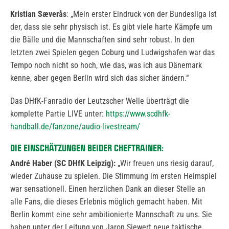
Kristian Sæverås
: „Mein erster Eindruck von der Bundesliga ist
der, dass sie sehr physisch ist. Es gibt viele harte Kämpfe um
die Bälle und die Mannschaften sind sehr robust. In den
letzten zwei Spielen gegen Coburg und Ludwigshafen war das
Tempo noch nicht so hoch, wie das, was ich aus Dänemark
kenne, aber gegen Berlin wird sich das sicher ändern.“
Das DHfK-Fanradio der Leutzscher Welle überträgt die
komplette Partie LIVE unter:
https://www.scdhfk-
handball.de/fanzone/audio-livestream/
DIE EINSCHÄTZUNGEN BEIDER CHEFTRAINER:
André Haber (SC DHfK Leipzig):
„Wir freuen uns riesig darauf,
wieder Zuhause zu spielen. Die Stimmung im ersten Heimspiel
war sensationell. Einen herzlichen Dank an dieser Stelle an
alle Fans, die dieses Erlebnis möglich gemacht haben. Mit
Berlin kommt eine sehr ambitionierte Mannschaft zu uns. Sie
haben unter der Leitung von Jaron Siewert neue taktische