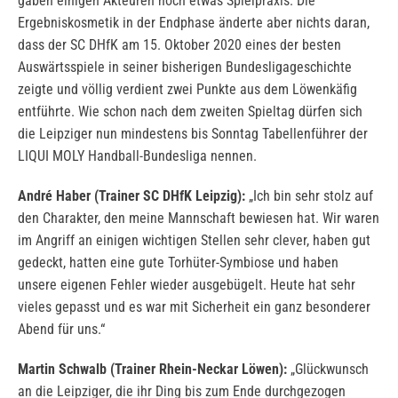
gaben einigen Akteuren noch etwas Spielpraxis. Die
Ergebniskosmetik in der Endphase änderte aber nichts daran,
dass der SC DHfK am 15. Oktober 2020 eines der besten
Auswärtsspiele in seiner bisherigen Bundesligageschichte
zeigte und völlig verdient zwei Punkte aus dem Löwenkäfig
entführte. Wie schon nach dem zweiten Spieltag dürfen sich
die Leipziger nun mindestens bis Sonntag Tabellenführer der
LIQUI MOLY Handball-Bundesliga nennen.
André Haber (Trainer SC DHfK Leipzig):
„Ich bin sehr stolz auf
den Charakter, den meine Mannschaft bewiesen hat. Wir waren
im Angriff an einigen wichtigen Stellen sehr clever, haben gut
gedeckt, hatten eine gute Torhüter-Symbiose und haben
unsere eigenen Fehler wieder ausgebügelt. Heute hat sehr
vieles gepasst und es war mit Sicherheit ein ganz besonderer
Abend für uns.“
Martin Schwalb (Trainer Rhein-Neckar Löwen):
„Glückwunsch
an die Leipziger, die ihr Ding bis zum Ende durchgezogen