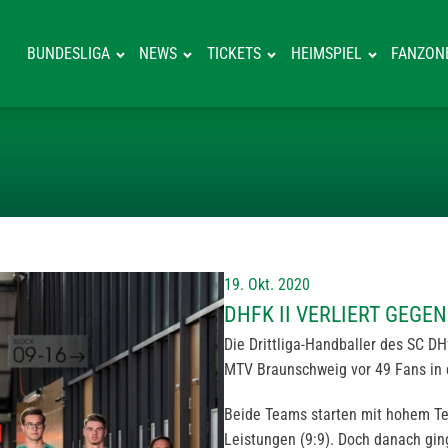
BUNDESLIGA
NEWS
TICKETS
HEIMSPIEL
FANZON
DHFK II VERLI
19. Okt. 2020
DHFK II VERLIERT GEG
Die Drittliga-Handballer des SC DH
MTV Braunschweig vor 49 Fans in d
Beide Teams starten mit hohem Te
Leistungen (9:9). Doch danach ging