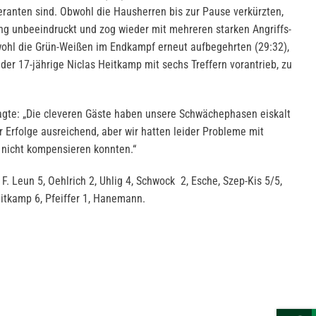
feranten sind. Obwohl die Hausherren bis zur Pause verkürzten,
g unbeeindruckt und zog wieder mit mehreren starken Angriffs-
wohl die Grün-Weißen im Endkampf erneut aufbegehrten (29:32),
 der 17-jährige Niclas Heitkamp mit sechs Treffern vorantrieb, zu
agte: „Die cleveren Gäste haben unsere Schwächephasen eiskalt
ür Erfolge ausreichend, aber wir hatten leider Probleme mit
r nicht kompensieren konnten.“
F. Leun 5, Oehlrich 2, Uhlig 4, Schwock 2, Esche, Szep-Kis 5/5,
eitkamp 6, Pfeiffer 1, Hanemann.