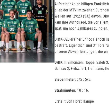
Aufsteiger keine billigen Punktlie
blieb der MTV im zweiten Durchgan
Wellen auf 29:23 (53.) davon. Ob
kam ihre Aufholjagd, die vor allem
spät, um noch Zählbares zu holen.
DHfK-U23-Trainer Enrico Henoch s
bestraft. Eigentlich sind 31 Tore f
unseren Abwehrleistungen, die wi
DHfK II:
Simonsen, Hoppe; Saleh 3, 
Gansau 2, Fritsche 1, Hellmann, H
Siebenmeter:
6/5 : 5/5.
Strafminuten:
10 : 16.
Erstellt von Horst Hampe