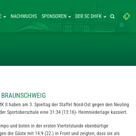
Suchbegriff
E
NACHWUCHS
SPONSOREN
DER SC DHFK
Suche starte
eingeben:
ERT GEGEN BRAUNSCHWEIG
EN BRAUNSCHWEIG
fK II haben am 3. Spieltag der Staffel Nord-Ost gegen den Neuling
er Sportoberschule eine 31:34 (13:16)- Heimniederlage kassiert.
mpo und boten in der ersten Viertelstunde ebenbürtige
en die Gäste mit 14:9 (22.) in Front und zeigten, dass sie als