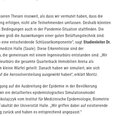
nseren Thesen insoweit, als dass wir vermutet haben, dass die
tung erfolgen, nicht alle Teilnehmenden umfassen. Deshalb könnten
 Bedingungen auch in der Pandemie-Situation stattfinden. Die
 wie groß die Auswirkungen einer guten Belüftungstechnik sind.
ko eine entscheidende Schlüsselkomponente“, sagt
Studienleiter Dr.
medizin Halle (Saale). Diese Erkenntnisse sind der
, die gemeinsam mit einem Ingenieurbüro entstanden sind. „Wir
eurbüro die gesamte Quarterback Immobilien Arena als
kleine Würfel geteilt. Danach haben wir simuliert, wie sich
 die Aerosolversteilung ausgewirkt haben“, erklärt Moritz.
gung auf die Ausbreitung der Epidemie in der Bevölkerung
ir ein detailliertes epidemiologisches Simulationsmodel
Mikolajczyk vom Institut für Medizinische Epidemiologie, Biometrie
kultät der Universität Halle. „Wir griffen dabei auf existierende
 zurück und haben es entsprechend angepasst.“