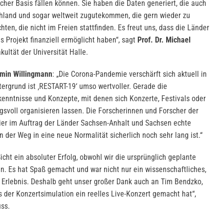
cher Basis fällen können. Sie haben die Daten generiert, die auch
land und sogar weltweit zugutekommen, die gern wieder zu
en, die nicht im Freien stattfinden. Es freut uns, dass die Länder
 Projekt finanziell ermöglicht haben“, sagt
Prof. Dr. Michael
ultät der Universität Halle.
rmin Willingmann
: „Die Corona-Pandemie verschärft sich aktuell in
ergrund ist ‚RESTART-19‘ umso wertvoller. Gerade die
enntnisse und Konzepte, mit denen sich Konzerte, Festivals oder
svoll organisieren lassen. Die Forscherinnen und Forscher der
ier im Auftrag der Länder Sachsen-Anhalt und Sachsen echte
n der Weg in eine neue Normalität sicherlich noch sehr lang ist.“
cht ein absoluter Erfolg, obwohl wir die ursprünglich geplante
en. Es hat Spaß gemacht und war nicht nur ein wissenschaftliches,
s Erlebnis. Deshalb geht unser großer Dank auch an Tim Bendzko,
der Konzertsimulation ein reelles Live-Konzert gemacht hat“,
uss.