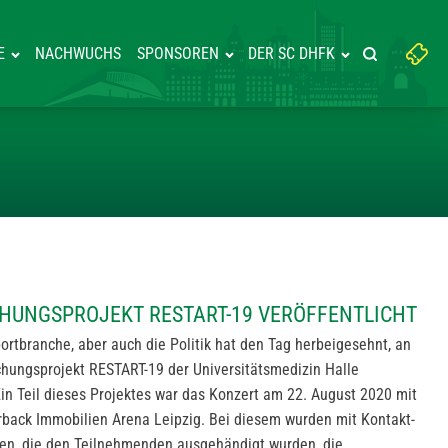
Suchbegriff
E
NACHWUCHS
SPONSOREN
DER SC DHFK
Suche starte
eingeben:
M FORSCHUNGSPROJEKT RESTAR
HUNGSPROJEKT RESTART-19 VERÖFFENTLICHT
portbranche, aber auch die Politik hat den Tag herbeigesehnt, an
hungsprojekt RESTART-19 der Universitätsmedizin Halle
n Teil dieses Projektes war das Konzert am 22. August 2020 mit
rback Immobilien Arena Leipzig. Bei diesem wurden mit Kontakt-
ten, die den Teilnehmenden ausgehändigt wurden, die