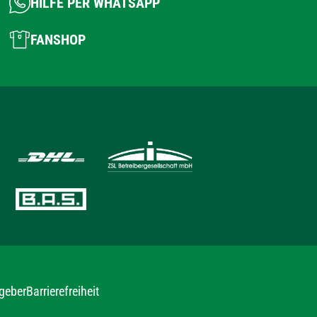
HILFE PER WHATSAPP
FANSHOP
geber
Barrierefreiheit