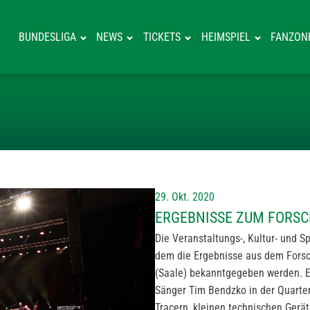
BUNDESLIGA
NEWS
TICKETS
HEIMSPIEL
FANZON
ERGEBNISSE ZU
29. Okt. 2020
ERGEBNISSE ZUM FORSC
Die Veranstaltungs-, Kultur- und S
dem die Ergebnisse aus dem Forsc
(Saale) bekanntgegeben werden. Ei
Sänger Tim Bendzko in der Quarte
Tracern, kleinen technischen Gerä