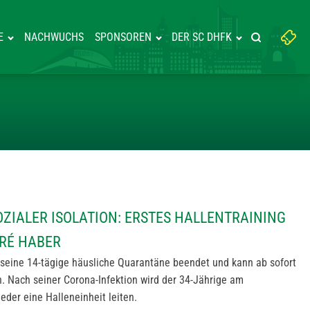
Suchbegriff
E
NACHWUCHS
SPONSOREN
DER SC DHFK
Suche starte
eingeben:
NE & SOZIALER ISOLATION: ER
ZIALER ISOLATION: ERSTES HALLENTRAINING
RÉ HABER
 seine 14-tägige häusliche Quarantäne beendet und kann ab sofort
n. Nach seiner Corona-Infektion wird der 34-Jährige am
der eine Halleneinheit leiten.