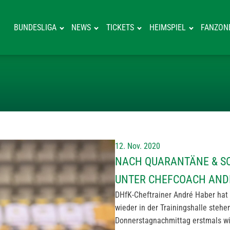
BUNDESLIGA
NEWS
TICKETS
HEIMSPIEL
FANZON
NACH QUARANTÄ
12. Nov. 2020
NACH QUARANTÄNE & SO
UNTER CHEFCOACH AND
DHfK-Cheftrainer André Haber hat
wieder in der Trainingshalle stehe
Donnerstagnachmittag erstmals wie