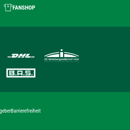
FANSHOP
geber
Barrierefreiheit