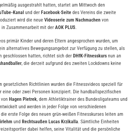
elmäßig ausgestrahlt hatten, startet am Mittwoch den
uTube-Kanal
und der
Facebook
-
Seite
des Vereins die zweite
roduziert wird die neue
Videoserie zum Nachmachen
von
 in Zusammenarbeit mit der
AOK PLUS
.
deos primär Kinder und deren Eltern angesprochen wurden, um
 ein alternatives Bewegungsangebot zur Verfügung zu stellen, als
 geschlossen hatten, richtet sich der
DHfK-Fitnesskurs
nun an
shandballer
, die derzeit aufgrund des zweiten Lockdowns keine
 gesetzlichen Richtlinien wurden die Fitnessvideos speziell für
für eine oder zwei Personen konzipiert. Die handballspezifischen
 von
Hagen Pietrek
, dem Athletiktrainer des Bundesligateams und
ntwickelt und werden in jeder Folge von verschiedenen
h die erste Folge des neuen grün-weißen Fitnesskurses leiten am
Birlehm
und
Rechtsaußen Lucas Krzikalla
. Sämtliche Einheiten
eizeitsportler dabei helfen, seine Vitalität und die persönliche