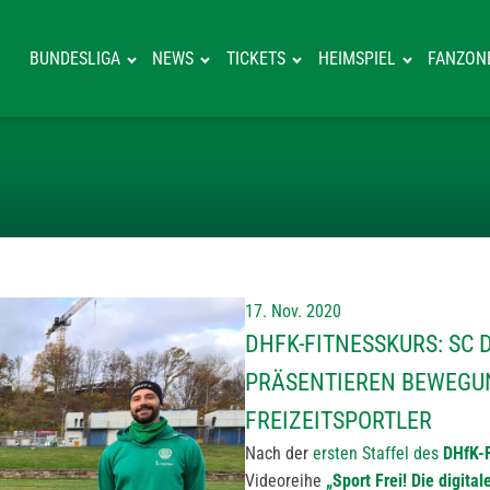
BUNDESLIGA
NEWS
TICKETS
HEIMSPIEL
FANZON
DHFK-FITNESSK
17. Nov. 2020
DHFK-FITNESSKURS: SC 
PRÄSENTIEREN BEWEGU
FREIZEITSPORTLER
Nach der
ersten Staffel des
DHfK-F
Videoreihe
„Sport Frei! Die digit