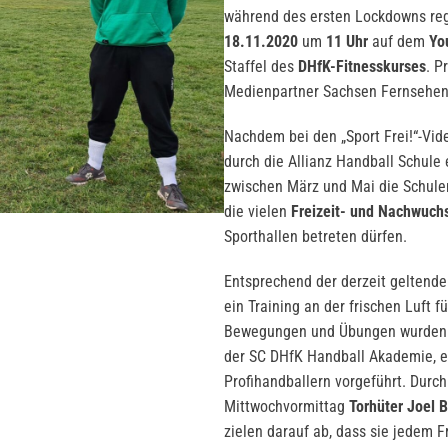
während des ersten Lockdowns reg
18.11.2020
um
11 Uhr
auf dem
Yo
Staffel des
DHfK-Fitnesskurses
. P
Medienpartner Sachsen Fernsehen
Nachdem bei den „Sport Frei!“-Vi
durch die Allianz Handball Schule
zwischen März und Mai die Schulen
die vielen
Freizeit- und Nachwuch
Sporthallen betreten dürfen.
Entsprechend der derzeit geltenden
ein Training an der frischen Luft 
Bewegungen und Übungen wurden
der SC DHfK Handball Akademie, e
Profihandballern vorgeführt. Durc
Mittwochvormittag
Torhüter Joel 
zielen darauf ab, dass sie jedem Fr