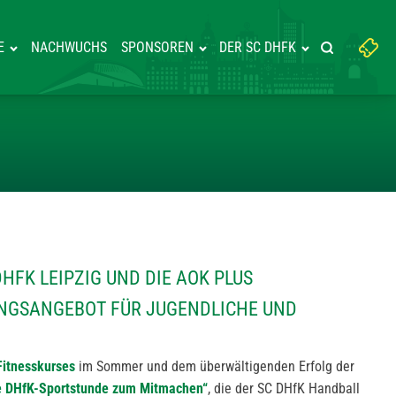
Suchbegriff
E
NACHWUCHS
SPONSOREN
DER SC DHFK
Suche starte
eingeben:
URS: SC DHFK LEIPZIG UND DI
DHFK LEIPZIG UND DIE AOK PLUS
NGSANGEBOT FÜR JUGENDLICHE UND
itnesskurses
im Sommer und dem überwältigenden Erfolg der
ale DHfK-Sportstunde zum Mitmachen“
, die der SC DHfK Handball