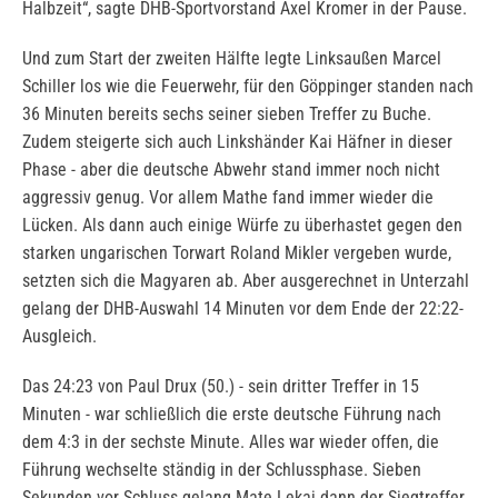
Halbzeit“, sagte DHB-Sportvorstand Axel Kromer in der Pause.
Und zum Start der zweiten Hälfte legte Linksaußen Marcel
Schiller los wie die Feuerwehr, für den Göppinger standen nach
36 Minuten bereits sechs seiner sieben Treffer zu Buche.
Zudem steigerte sich auch Linkshänder Kai Häfner in dieser
Phase - aber die deutsche Abwehr stand immer noch nicht
aggressiv genug. Vor allem Mathe fand immer wieder die
Lücken. Als dann auch einige Würfe zu überhastet gegen den
starken ungarischen Torwart Roland Mikler vergeben wurde,
setzten sich die Magyaren ab. Aber ausgerechnet in Unterzahl
gelang der DHB-Auswahl 14 Minuten vor dem Ende der 22:22-
Ausgleich.
Das 24:23 von Paul Drux (50.) - sein dritter Treffer in 15
Minuten - war schließlich die erste deutsche Führung nach
dem 4:3 in der sechste Minute. Alles war wieder offen, die
Führung wechselte ständig in der Schlussphase. Sieben
Sekunden vor Schluss gelang Mate Lekai dann der Siegtreffer,