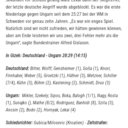
der letzte deutsche Angriff wurde abgeblockt. Es war die erste
Niederlage gegen Ungarn seit dem 25:27 bei der WM in
Schweden vor genau zehn Jahren. „Es war ein enges Spiel.
Natürlich sind wir nicht zufrieden, wir hätten gewinnen können,
aber am Ende leisteten wir uns zwei, drei Fehler mehr als die
Ungarn“, sagte Bundestrainer Alfred Gislason.
In Gizeh: Deutschland - Ungarn 28:29 (14:15)
Deutschland:
Bitter, Wolff; Gensheimer (1), Golla (1), Knorr,
Firnhaber, Weber (5), Groetzki (1), Häfner (3), Metzner, Schiller
(7/4), Kühn (3), Böhm (2), Kastening (2), Schmidt, Drux (3)
Ungarn:
Mikler, Szekely; Sipos, Boka, Balogh (1/1), Nagy, Rosta
(1), Sunajko (), Mathe (8/2), Rodriguez, Banhidi (8), Szita (3),
Ancsin (2), Bodo (2), Hornyak, Lekai (4)
Schiedsrichter:
Gubica/Milosevic (Kroatien) -
Zeitstrafen: