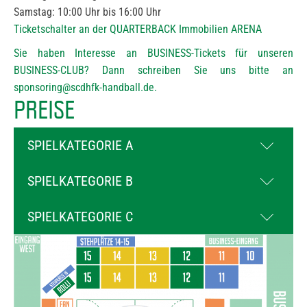
Samstag: 10:00 Uhr bis 16:00 Uhr
Ticketschalter an der QUARTERBACK Immobilien ARENA
Sie haben Interesse an BUSINESS-Tickets für unseren
BUSINESS-CLUB? Dann schreiben Sie uns bitte an
sponsoring@scdhfk-handball.de
.
PREISE
SPIELKATEGORIE A
Preiskategorie 1
SPIELKATEGORIE B
Vollzahler:
50 €
Preiskategorie 1
SPIELKATEGORIE C
Vollzahler:
40 €
Preiskategorie 2
Ermäßigt*:
35 €
Preiskategorie 1
Vollzahler:
40 €
Vollzahler:
30 €
Ermäßigt*:
35 €
Ermäßigt*:
25 €
Kind (6-16 J.):
25 €
Preiskategorie 2
Kind (6-16 J.):
15 €