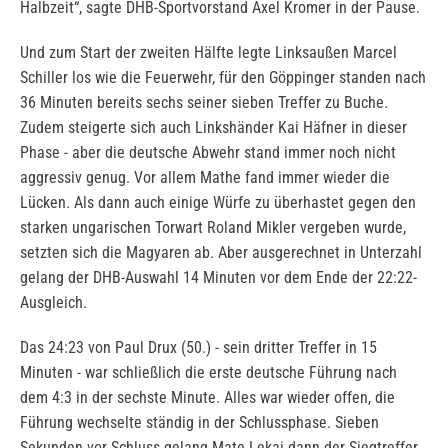
Halbzeit“, sagte DHB-Sportvorstand Axel Kromer in der Pause.
Und zum Start der zweiten Hälfte legte Linksaußen Marcel
Schiller los wie die Feuerwehr, für den Göppinger standen nach
36 Minuten bereits sechs seiner sieben Treffer zu Buche.
Zudem steigerte sich auch Linkshänder Kai Häfner in dieser
Phase - aber die deutsche Abwehr stand immer noch nicht
aggressiv genug. Vor allem Mathe fand immer wieder die
Lücken. Als dann auch einige Würfe zu überhastet gegen den
starken ungarischen Torwart Roland Mikler vergeben wurde,
setzten sich die Magyaren ab. Aber ausgerechnet in Unterzahl
gelang der DHB-Auswahl 14 Minuten vor dem Ende der 22:22-
Ausgleich.
Das 24:23 von Paul Drux (50.) - sein dritter Treffer in 15
Minuten - war schließlich die erste deutsche Führung nach
dem 4:3 in der sechste Minute. Alles war wieder offen, die
Führung wechselte ständig in der Schlussphase. Sieben
Sekunden vor Schluss gelang Mate Lekai dann der Siegtreffer,