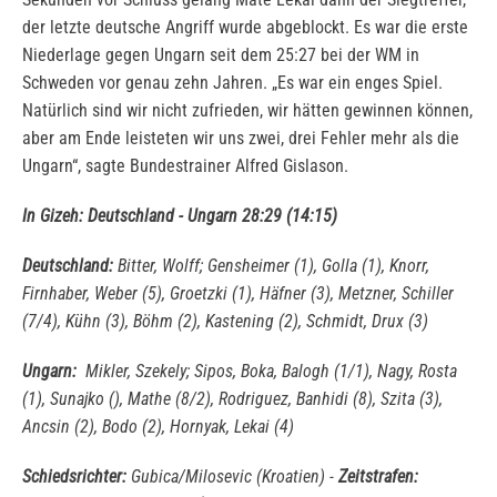
der letzte deutsche Angriff wurde abgeblockt. Es war die erste
Niederlage gegen Ungarn seit dem 25:27 bei der WM in
Schweden vor genau zehn Jahren. „Es war ein enges Spiel.
Natürlich sind wir nicht zufrieden, wir hätten gewinnen können,
aber am Ende leisteten wir uns zwei, drei Fehler mehr als die
Ungarn“, sagte Bundestrainer Alfred Gislason.
In Gizeh: Deutschland - Ungarn 28:29 (14:15)
Deutschland:
Bitter, Wolff; Gensheimer (1), Golla (1), Knorr,
Firnhaber, Weber (5), Groetzki (1), Häfner (3), Metzner, Schiller
(7/4), Kühn (3), Böhm (2), Kastening (2), Schmidt, Drux (3)
Ungarn:
Mikler, Szekely; Sipos, Boka, Balogh (1/1), Nagy, Rosta
(1), Sunajko (), Mathe (8/2), Rodriguez, Banhidi (8), Szita (3),
Ancsin (2), Bodo (2), Hornyak, Lekai (4)
Schiedsrichter:
Gubica/Milosevic (Kroatien) -
Zeitstrafen: