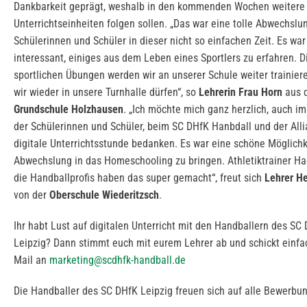
Dankbarkeit geprägt, weshalb in den kommenden Wochen weitere
Unterrichtseinheiten folgen sollen. „Das war eine tolle Abwechslun
Schülerinnen und Schüler in dieser nicht so einfachen Zeit. Es war
interessant, einiges aus dem Leben eines Sportlers zu erfahren. D
sportlichen Übungen werden wir an unserer Schule weiter trainier
wir wieder in unsere Turnhalle dürfen“, so
Lehrerin Frau Horn
aus 
Grundschule Holzhausen
. „Ich möchte mich ganz herzlich, auch 
der Schülerinnen und Schüler, beim SC DHfK Hanbdall und der Alli
digitale Unterrichtsstunde bedanken. Es war eine schöne Möglichk
Abwechslung in das Homeschooling zu bringen. Athletiktrainer H
die Handballprofis haben das super gemacht“, freut sich
Lehrer H
von der
Oberschule Wiederitzsch
.
Ihr habt Lust auf digitalen Unterricht mit den Handballern des SC
Leipzig? Dann stimmt euch mit eurem Lehrer ab und schickt einfac
Mail an
marketing@scdhfk-handball.de
Die Handballer des SC DHfK Leipzig freuen sich auf alle Bewerbu