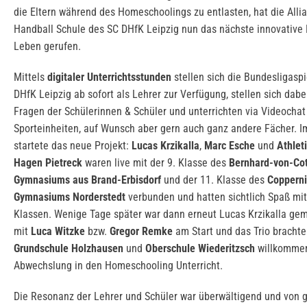
die Eltern während des Homeschoolings zu entlasten, hat die Alli
Handball Schule des SC DHfK Leipzig nun das nächste innovative 
Leben gerufen.
Mittels
digitaler Unterrichtsstunden
stellen sich die Bundesligaspi
DHfK Leipzig ab sofort als Lehrer zur Verfügung, stellen sich dabe
Fragen der Schülerinnen & Schüler und unterrichten via Videochat
Sporteinheiten, auf Wunsch aber gern auch ganz andere Fächer. I
startete das neue Projekt:
Lucas Krzikalla
,
Marc Esche
und
Athlet
Hagen Pietreck
waren live mit der 9. Klasse des
Bernhard-von-Co
Gymnasiums aus Brand-Erbisdorf
und der 11. Klasse des
Copperni
Gymnasiums Norderstedt
verbunden und hatten sichtlich Spaß mi
Klassen. Wenige Tage später war dann erneut Lucas Krzikalla g
mit
Luca Witzke
bzw.
Gregor Remke
am Start und das Trio brachte
Grundschule Holzhausen
und
Oberschule Wiederitzsch
willkomme
Abwechslung in den Homeschooling Unterricht.
Die Resonanz der Lehrer und Schüler war überwältigend und von 