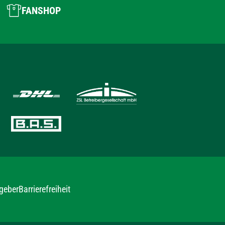
FANSHOP
geber
Barrierefreiheit