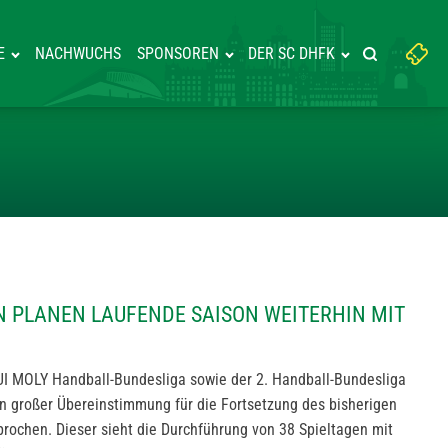
Suchbegriff
E
NACHWUCHS
SPONSOREN
DER SC DHFK
Suche starte
eingeben:
ESLIGEN PLANEN LAUFENDE SAI
 PLANEN LAUFENDE SAISON WEITERHIN MIT
UI MOLY Handball-Bundesliga sowie der 2. Handball-Bundesliga
in großer Übereinstimmung für die Fortsetzung des bisherigen
ochen. Dieser sieht die Durchführung von 38 Spieltagen mit