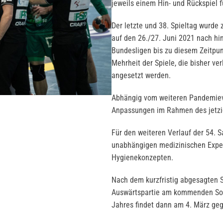
jeweils einem Hin- und Rückspiel f
Der letzte und 38. Spieltag wurd
auf den 26./27. Juni 2021 nach hin
Bundesligen bis zu diesem Zeitpun
Mehrheit der Spiele, die bisher ve
angesetzt werden.
Abhängig vom weiteren Pandemiev
Anpassungen im Rahmen des jetzi
Für den weiteren Verlauf der 54. 
unabhängigen medizinischen Exper
Hygienekonzepten.
Nach dem kurzfristig abgesagten Sp
Auswärtspartie am kommenden Sonn
Jahres findet dann am 4. März ge