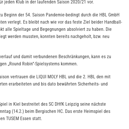
ür jeden Klub in der laufenden Saison 2020/21 vor.
e zu Beginn der 54. Saison Pandemie-bedingt durch die HBL GmbH
ten verlegt. Es bleibt nach wie vor das feste Ziel beider Handball-
kt alle Spieltage und Begegnungen absolviert zu haben. Die
rlegt werden mussten, konnten bereits nachgeholt, bzw. neu
erlauf und damit verbundenen Beschränkungen, kann es zu
gen „Round Robin“-Spielsystems kommen.
Saison vertrauen die LIQUI MOLY HBL und die 2. HBL den mit
ten erarbeiteten und bis dato bewährten Sicherheits- und
iel in Kiel bestreitet des SC DHfK Leipzig seine nächste
tag (14.2.) beim Bergischen HC. Das erste Heimspiel des
gen TUSEM Essen statt.