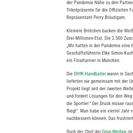
der Pandemie Nähe zu den Partner
Trikotpräsente für die Offiziellen
Repräsentant Perry Bräutigam.
Kleinere Brötchen backen die Weiß
Drei-Millionen-Etat. Die 2.500 Zus
„Wir hatten in der Pandemie eine 
Geschäftsführerin Elke Simon-Kuc
ein Finalturnier in München.
Die
DHfK-Handballer
waren in Sa
lieferten sie gemeinsam mit der U
Projekt liegt seit der zweiten Well
und fordert Lösungen für den Weg a
die Sportler.“ Der Druck müsse ra
fliegt“. Man habe ein viertel Jahr
nachbessern können. Das frustriert
Doch der Chef der
Grün-Weißen
ist