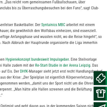
n. „Das reicht vom gemeinsamen Fußballschauen, über
 Fanclubs bis zu Überraschungsbesuchen bei den Fans“, sagt Club-
enfelser Basketballer. Der
Syntainics MBC
arbeitet mit einem
chauer, die gewöhnlich den Wolfsbau einheizen, sind essenziell.
heftige Anfangsphase und wussten nicht, wo die Reise hingeht“, so
h. Nach Abbruch der Hauptrunde organisierte die Liga immerhin
chen
Hygienekonzept bundesweit Impulsgeber
. Eine Steilvorlage
ni Halle zudem mit der
Re-Start-Studie in der Arena Leipzig
. Das
e auf Eis. Der
DHfK
-Manager sieht jetzt erst recht Handlungsbedarf
us der Krise: „Der Spielplan ist eigentlich Körperverletzung für
usgenommen werden, „damit uns der Sport nicht um die Ohren
 verpennt. „Man hätte alle Hallen screenen und die Belüftung
.“
 Optimist und geht davon aus, in der kommenden Saison nicht