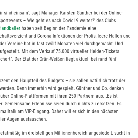
 wir sind einsam“, sagt Manager Karsten Günther bei der Online-
portevents – Wie geht es nach Covid19 weiter?' des Clubs
Handballer
haben seit Beginn der Pandemie eine
ehaltsverzicht und Corona-Infektionen der Profis, leere Hallen und
 der Vereine hat in fast zwölf Monaten viel durchgemacht. Und
fgestellt. Mit dem Verkauf 75.000 virtueller Helden-Tickets
hert“. Der Etat der Grün-Weißen liegt aktuell bei rund fünf
zent den Hauptteil des Budgets – sie sollen natürlich trotz der
 werden. Denn immerhin wird gespielt. Günther und Co. denken
 über Online-Plattformen mit ihren 250 Partnern aus. „Es ist
er. Gemeinsame Erlebnisse seien durch nichts zu ersetzen. Es
malltalk am VIP-Eingang. Daher will er sich in den nächsten
ier Augen austauschen.
, etatmäßig im dreistelligen Millionenbereich angesiedelt, sucht in