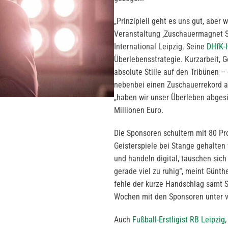
„Prinzipiell geht es uns gut, aber
Veranstaltung ‚Zuschauermagnet S
International Leipzig. Seine
DHfK-
Überlebensstrategie. Kurzarbeit, G
absolute Stille auf den Tribünen –
nebenbei einen Zuschauerrekord au
„haben wir unser Überleben abgesic
Millionen Euro.
Die Sponsoren schultern mit 80 Pro
Geisterspiele bei Stange gehalten
und handeln digital, tauschen sich
gerade viel zu ruhig“, meint Günth
fehle der kurze Handschlag samt S
Wochen mit den Sponsoren unter v
Auch
Fußball-Erstligist
RB Leipzig