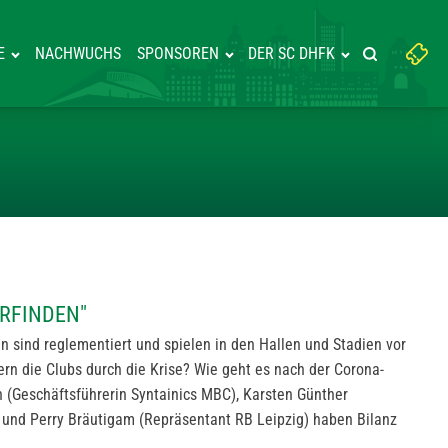
Suchbegriff
E
NACHWUCHS
SPONSOREN
DER SC DHFK
Suche starte
eingeben:
NS NEU ERFINDEN"
ERFINDEN"
n sind reglementiert und spielen in den Hallen und Stadien vor
rn die Clubs durch die Krise? Wie geht es nach der Corona-
 (Geschäftsführerin Syntainics MBC), Karsten Günther
 und Perry Bräutigam (Repräsentant RB Leipzig) haben Bilanz