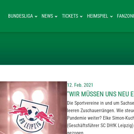
BUNDESLIGA
NEWS
TICKETS
HEIMSPIEL
FANZON
"WIR MÜSSEN U
12. Feb. 2021
"WIR MÜSSEN UNS NEU 
Die Sportvereine in und um Sachse
leeren Zuschauerrängen. Wie steue
Pandemie weiter? Elke Simon-Kuch
(Geschäftsführer SC DHfK Leipzig)
gezogen.