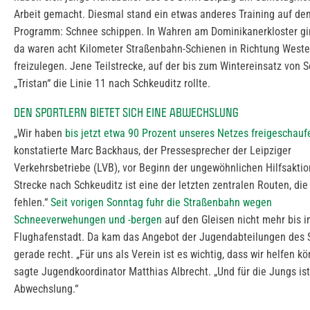
Arbeit gemacht. Diesmal stand ein etwas anderes Training auf de
Programm: Schnee schippen. In Wahren am Dominikanerkloster gin
da waren acht Kilometer Straßenbahn-Schienen in Richtung West
freizulegen. Jene Teilstrecke, auf der bis zum Wintereinsatz von 
„Tristan“ die Linie 11 nach Schkeuditz rollte.
DEN SPORTLERN BIETET SICH EINE ABWECHSLUNG
„Wir haben
bis jetzt etwa 90 Prozent unseres Netzes freigeschaufe
konstatierte Marc Backhaus, der Pressesprecher der Leipziger
Verkehrsbetriebe (LVB), vor Beginn der ungewöhnlichen Hilfsaktio
Strecke nach Schkeuditz ist eine der letzten zentralen Routen, die
fehlen.“
Seit vorigen Sonntag fuhr die Straßenbahn wegen
Schneeverwehungen und -bergen
auf den Gleisen nicht mehr bis i
Flughafenstadt. Da kam das Angebot der Jugendabteilungen des
gerade recht. „Für uns als Verein ist es wichtig, dass wir helfen kö
sagte Jugendkoordinator Matthias Albrecht. „Und für die Jungs ist
Abwechslung.“