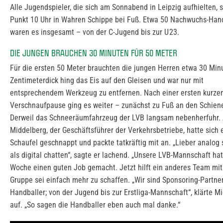
Alle Jugendspieler, die sich am Sonnabend in Leipzig aufhielten, 
Punkt 10 Uhr in Wahren Schippe bei Fuß. Etwa 50 Nachwuchs-Han
waren es insgesamt – von der C-Jugend bis zur U 23.
DIE JUNGEN BRAUCHEN 30 MINUTEN FÜR 50 METER
Für die ersten 50 Meter brauchten die jungen Herren etwa 30 Min
Zentimeterdick hing das Eis auf den Gleisen und war nur mit
entsprechendem Werkzeug zu entfernen. Nach einer ersten kurze
Verschnaufpause ging es weiter – zunächst zu Fuß an den Schien
Derweil das Schneeräumfahrzeug der LVB langsam nebenherfuhr. 
Middelberg, der Geschäftsführer der Verkehrsbetriebe, hatte sich 
Schaufel geschnappt und packte tatkräftig mit an. „Lieber analog
als digital chatten“, sagte er lachend. „Unsere LVB-Mannschaft ha
Woche einen guten Job gemacht. Jetzt hilft ein anderes Team mit.
Gruppe sei einfach mehr zu schaffen. „Wir sind Sponsoring-Partne
Handballer; von der Jugend bis zur Erstliga-Mannschaft“, klärte M
auf. „So sagen die Handballer eben auch mal danke.“