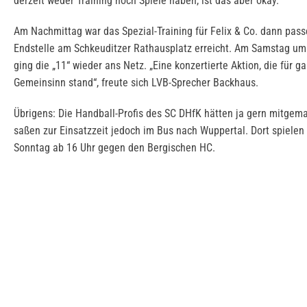
derzeit weder Training noch Spiele haben, ist das aber okay.“
Am Nachmittag war das Spezial-Training für Felix & Co. dann pass
Endstelle am Schkeuditzer Rathausplatz erreicht. Am Samstag um
ging die „11“ wieder ans Netz. „Eine konzertierte Aktion, die für ga
Gemeinsinn stand“, freute sich LVB-Sprecher Backhaus.
Übrigens: Die Handball-Profis des SC DHfK hätten ja gern mitgema
saßen zur Einsatzzeit jedoch im Bus nach Wuppertal. Dort spielen
Sonntag ab 16 Uhr gegen den Bergischen HC.