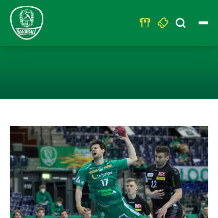
Search
for:
SC DHFK KÄMPF