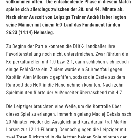
vollkommen offen.
Die entscheidende Phase in diesem Match
spielte sich allerdings zwischen der 38. und 44. Minute ab.
Nach einer Auszeit von Leipzigs Trainer André Haber legten
seine Männer mit einem 6:0-Lauf das Fundament für den
26:23 (14:14) Heimsieg.
Zu Beginn der Partie konnten die DHfK-Handballer ihre
Favoritenstellung noch nicht unterstreichen. Zwar führten die
Körperkulturellen mit 1:0 bzw. 2:1, dann schlichen sich jedoch
einige Fehlpässe ein. Zudem wurde ein Stürmerfoul gegen
Kapitän Alen Milosevic gepfiffen, sodass die Gäste aus dem
Ruhrpott das Heft in die Hand nehmen konnten. Nach zehn
Spielminuten führte der Außenseiter überraschend mit 4:7.
Die Leipziger brauchten eine Weile, um die Kontrolle über
dieses Spiel zu erlangen. Immerhin gelang Maciej Gebala nach
20 Minuten wieder der Ausgleich und kurz darauf traf Martin
Larsen zur 12:11-Führung. Dennoch gingen die Leipziger mit
zwei Toren Rückstand in die letzten beiden Spielminuten der