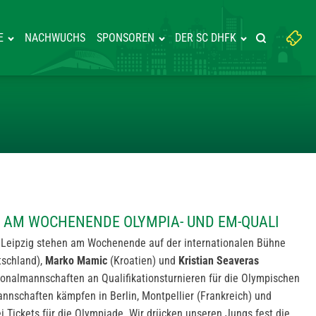
Suchbegriff
E
NACHWUCHS
SPONSOREN
DER SC DHFK
Suche starte
eingeben:
ESTREITEN AM WOCHENENDE OLY
EN AM WOCHENENDE OLYMPIA- UND EM-QUALI
 Leipzig stehen am Wochenende auf der internationalen Bühne
schland),
Marko Mamic
(Kroatien) und
Kristian Seaveras
onalmannschaften an Qualifikationsturnieren für die Olympischen
 Mannschaften kämpfen in Berlin, Montpellier (Frankreich) und
 Tickets für die Olympiade. Wir drücken unseren Jungs fest die