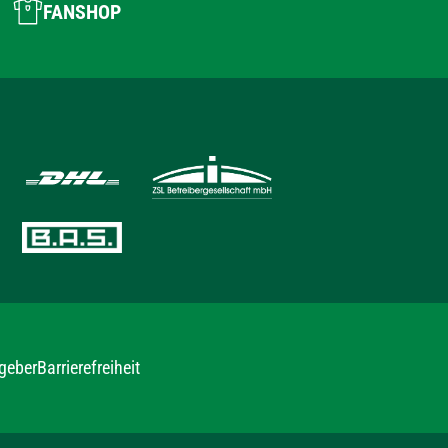
FANSHOP
geber
Barrierefreiheit