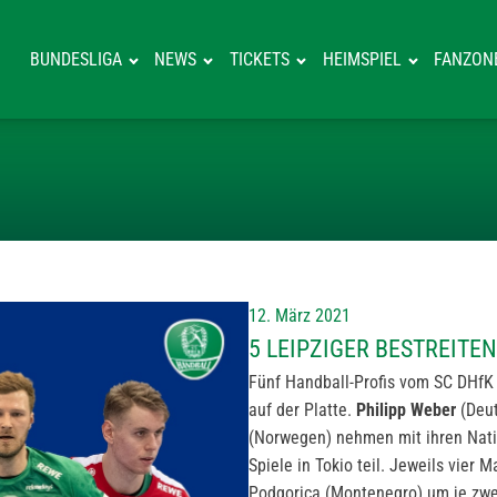
BUNDESLIGA
NEWS
TICKETS
HEIMSPIEL
FANZON
5 LEIPZIGER B
12. März 2021
5 LEIPZIGER BESTREIT
Fünf Handball-Profis vom SC DHfK
auf der Platte.
Philipp Weber
(Deut
(Norwegen) nehmen mit ihren Nati
Spiele in Tokio teil. Jeweils vier
Podgorica (Montenegro) um je zwei