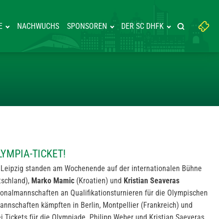
Suchbegriff
E
NACHWUCHS
SPONSOREN
DER SC DHFK
Suche starte
eingeben:
UCHT OLYMPIA-TICKET!
YMPIA-TICKET!
 Leipzig standen am Wochenende auf der internationalen Bühne
schland),
Marko Mamic
(Kroatien) und
Kristian Seaveras
onalmannschaften an Qualifikationsturnieren für die Olympischen
 Mannschaften kämpften in Berlin, Montpellier (Frankreich) und
 Tickets für die Olympiade. Philipp Weber und Kristian Saeveras