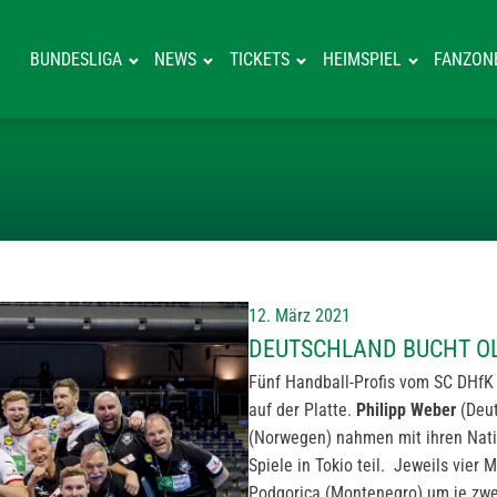
BUNDESLIGA
NEWS
TICKETS
HEIMSPIEL
FANZON
DEUTSCHLAND B
12. März 2021
DEUTSCHLAND BUCHT OL
Fünf Handball-Profis vom SC DHfK
auf der Platte.
Philipp Weber
(Deut
(Norwegen) nahmen mit ihren Nati
Spiele in Tokio teil. Jeweils vier
Podgorica (Montenegro) um je zwei