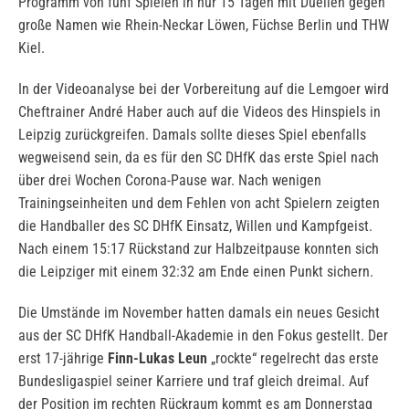
Programm von fünf Spielen in nur 15 Tagen mit Duellen gegen
große Namen wie Rhein-Neckar Löwen, Füchse Berlin und THW
Kiel.
In der Videoanalyse bei der Vorbereitung auf die Lemgoer wird
Cheftrainer André Haber auch auf die Videos des Hinspiels in
Leipzig zurückgreifen. Damals sollte dieses Spiel ebenfalls
wegweisend sein, da es für den SC DHfK das erste Spiel nach
über drei Wochen Corona-Pause war. Nach wenigen
Trainingseinheiten und dem Fehlen von acht Spielern zeigten
die Handballer des SC DHfK Einsatz, Willen und Kampfgeist.
Nach einem 15:17 Rückstand zur Halbzeitpause konnten sich
die Leipziger mit einem 32:32 am Ende einen Punkt sichern.
Die Umstände im November hatten damals ein neues Gesicht
aus der SC DHfK Handball-Akademie in den Fokus gestellt. Der
erst 17-jährige
Finn-Lukas Leun
„rockte“ regelrecht das erste
Bundesligaspiel seiner Karriere und traf gleich dreimal. Auf
der Position im rechten Rückraum kommt es am Donnerstag