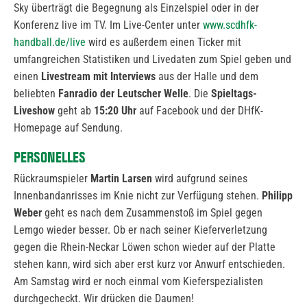
Sky überträgt die Begegnung als Einzelspiel oder in der
Konferenz live im TV. Im Live-Center unter
www.scdhfk-
handball.de/live
wird es außerdem einen Ticker mit
umfangreichen Statistiken und Livedaten zum Spiel geben und
einen
Livestream mit Interviews
aus der Halle und dem
beliebten
Fanradio der Leutscher Welle
. Die
Spieltags-
Liveshow
geht ab
15:20 Uhr
auf Facebook und der DHfK-
Homepage auf Sendung.
PERSONELLES
Rückraumspieler
Martin Larsen
wird aufgrund seines
Innenbandanrisses im Knie nicht zur Verfügung stehen.
Philipp
Weber
geht es nach dem Zusammenstoß im Spiel gegen
Lemgo wieder besser. Ob er nach seiner Kieferverletzung
gegen die
Rhein-Neckar Löwen
schon wieder auf der Platte
stehen kann, wird sich aber erst kurz vor Anwurf entschieden.
Am Samstag wird er noch einmal vom Kieferspezialisten
durchgecheckt. Wir drücken die Daumen!