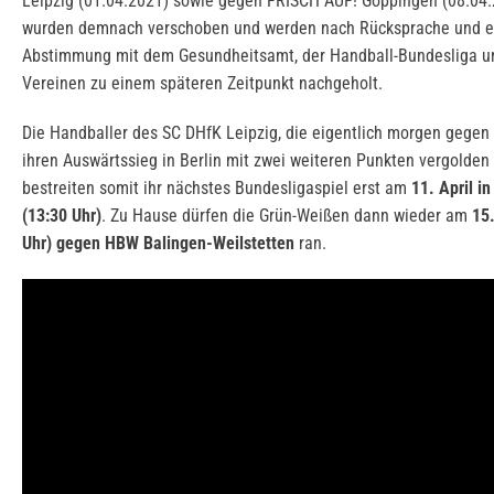
Leipzig (01.04.2021) sowie gegen FRISCH AUF! Göppingen (08.04
wurden demnach verschoben und werden nach Rücksprache und e
Abstimmung mit dem Gesundheitsamt, der Handball-Bundesliga u
Vereinen zu einem späteren Zeitpunkt nachgeholt.
Die Handballer des SC DHfK Leipzig, die eigentlich morgen gegen
ihren Auswärtssieg in Berlin mit zwei weiteren Punkten vergolden 
bestreiten somit ihr nächstes Bundesligaspiel erst am
11. April i
(13:30 Uhr)
. Zu Hause dürfen die Grün-Weißen dann wieder am
15.
Uhr) gegen HBW Balingen-Weilstetten
ran.