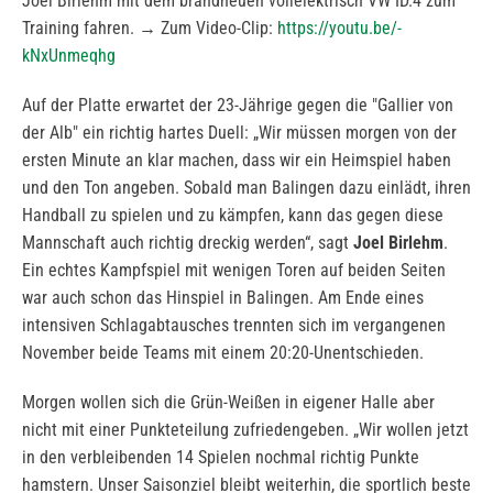
Joel Birlehm mit dem brandneuen vollelektrisch VW ID.4 zum
Training fahren. → Zum Video-Clip:
https://youtu.be/-
kNxUnmeqhg
Auf der Platte erwartet der 23-Jährige gegen die "Gallier von
der Alb" ein richtig hartes Duell: „Wir müssen morgen von der
ersten Minute an klar machen, dass wir ein Heimspiel haben
und den Ton angeben. Sobald man Balingen dazu einlädt, ihren
Handball zu spielen und zu kämpfen, kann das gegen diese
Mannschaft auch richtig dreckig werden“, sagt
Joel Birlehm
.
Ein echtes Kampfspiel mit wenigen Toren auf beiden Seiten
war auch schon das Hinspiel in Balingen. Am Ende eines
intensiven Schlagabtausches trennten sich im vergangenen
November beide Teams mit einem 20:20-Unentschieden.
Morgen wollen sich die Grün-Weißen in eigener Halle aber
nicht mit einer Punkteteilung zufriedengeben. „Wir wollen jetzt
in den verbleibenden 14 Spielen nochmal richtig Punkte
hamstern. Unser Saisonziel bleibt weiterhin, die sportlich beste