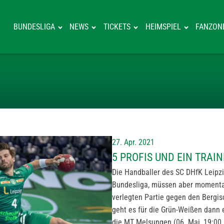
BUNDESLIGA
NEWS
TICKETS
HEIMSPIEL
FANZON
5 PROFIS UND E
27. Apr. 2021
5 PROFIS UND EIN TRAI
Die Handballer des SC DHfK Leipzi
Bundesliga, müssen aber momentan
verlegten Partie gegen den Bergis
geht es für die Grün-Weißen dann
die MT Melsungen (06. Mai, 19:00 