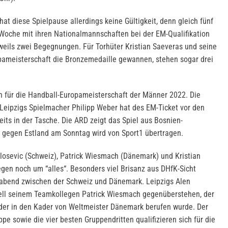
hat diese Spielpause allerdings keine Gültigkeit, denn gleich fünf
r Woche mit ihren Nationalmannschaften bei der EM-Qualifikation
eweils zwei Begegnungen. Für Torhüter Kristian Saeveras und seine
opameisterschaft die Bronzemedaille gewannen, stehen sogar drei
n für die Handball-Europameisterschaft der Männer 2022. Die
Leipzigs Spielmacher Philipp Weber hat des EM-Ticket vor den
its in der Tasche. Die ARD zeigt das Spiel aus Bosnien-
l gegen Estland am Sonntag wird von Sport1 übertragen.
ilosevic (Schweiz), Patrick Wiesmach (Dänemark) und Kristian
en noch um “alles“. Besonders viel Brisanz aus DHfK-Sicht
abend zwischen der Schweiz und Dänemark. Leipzigs Alen
Duell seinem Teamkollegen Patrick Wiesmach gegenüberstehen, der
eder in den Kader von Weltmeister Dänemark berufen wurde. Der
ppe sowie die vier besten Gruppendritten qualifizieren sich für die