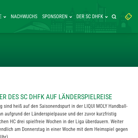
Suchbegriff
E
NACHWUCHS
SPONSOREN
DER SC DHFK
Suche starte
eingeben:
IN TRAINER DES SC DHFK AUF L
NER DES SC DHFK AUF LÄNDERSPIELREISE
g sind heiß auf den Saisonendspurt in der LIQUI MOLY Handball-
 aufgrund der Länderspielpause und der zuvor kurzfristig
chen HC drei spielfreie Wochen in der Liga überdauern. Weiter
 endlich am Donnerstag in einer Woche mit dem Heimspiel gegen
Uhr).