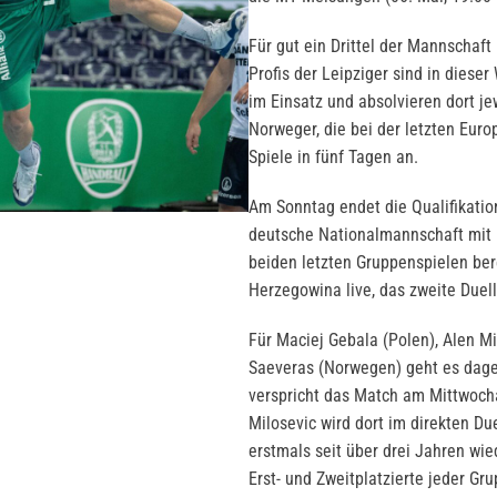
Für gut ein Drittel der Mannschaft 
Profis der Leipziger sind in diese
im Einsatz und absolvieren dort j
Norweger, die bei der letzten Eur
Spiele in fünf Tagen an.
Am Sonntag endet die Qualifikatio
deutsche Nationalmannschaft mit 
beiden letzten Gruppenspielen bere
Herzegowina live, das zweite Duel
Für Maciej Gebala (Polen), Alen M
Saeveras (Norwegen) geht es dageg
verspricht das Match am Mittwoch
Milosevic wird dort im direkten 
erstmals seit über drei Jahren wi
Erst- und Zweitplatzierte jeder Gru